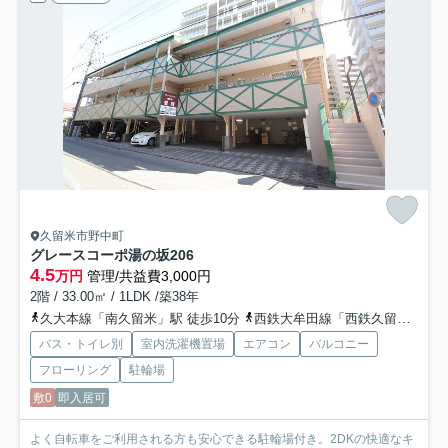
久留米市野中町
グレースコーポ湯の坂
206
4.5
万円
管理/共益費3,000円
2階 / 33.00㎡ / 1LDK /築38年
久大本線「南久留米」駅 徒歩10分
西鉄大牟田線「西鉄久留米」駅 徒歩14分
バス・トイレ別
室内洗濯機置場
エアコン
バルコニー
フローリング
駐輪場
敷0
即入居可
よく自転車をご利用される方も安心できる駐輪場付き。2DKの快適なキ