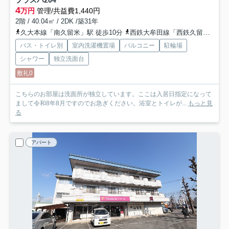
4
万円
管理/共益費1,440円
2階 / 40.04㎡ / 2DK /築31年
久大本線「南久留米」駅 徒歩10分
西鉄大牟田線「西鉄久留米」駅 バス8分 「高良川」 停歩10分
バス・トイレ別
室内洗濯機置場
バルコニー
駐輪場
シャワー
独立洗面台
敷礼0
こちらのお部屋は洗面所が独立しています。ここは入居日指定になって
まして令和8年8月ですのでお急ぎください。浴室とトイレが...
もっと見
る
アパート