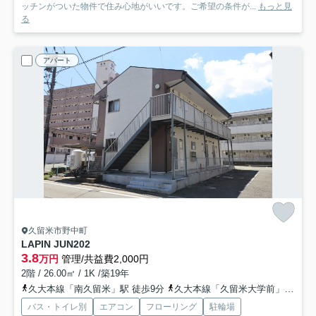
ッチンがついた物件で住み心地がいいです。ご希望の条件が...
もっと見
る
アパート
久留米市野中町
LAPIN JUN
202
3.8
万円
管理/共益費2,000円
2階 / 26.00㎡ / 1K /築19年
久大本線「南久留米」駅 徒歩9分
久大本線「久留米大学前」駅 徒歩26分
バス・トイレ別
エアコン
フローリング
駐輪場