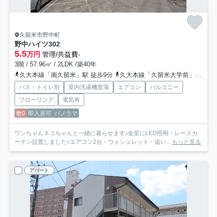
久留米市野中町
野中ハイツ
302
5.5
万円
管理/共益費-
3階 / 57.96㎡ / 2LDK /築40年
久大本線「南久留米」駅 徒歩9分
久大本線「久留米大学前」駅 徒歩26分
バス・トイレ別
室内洗濯機置場
エアコン
バルコニー
フローリング
電気有
敷0
即入居可
パノラマ
ワンちゃんネコちゃんと一緒に暮らせます♪全室にLED照明・レースカ
ーテン設置しました♪エアコン2台・ウォシュレット・追い...
もっと見る
アパート