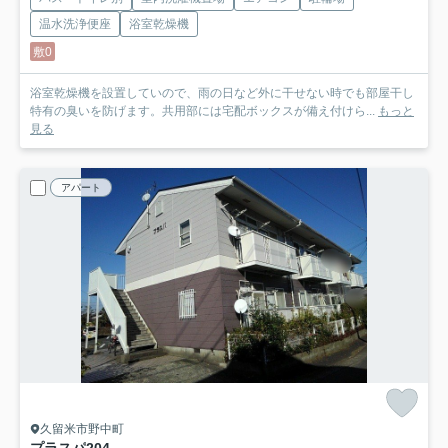
温水洗浄便座
浴室乾燥機
敷0
浴室乾燥機を設置していので、雨の日など外に干せない時でも部屋干し
特有の臭いを防げます。共用部には宅配ボックスが備え付けら...
もっと
見る
アパート
久留米市野中町
プラスパ
204