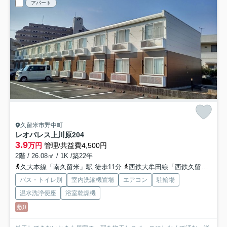
アパート
久留米市野中町
レオパレス上川原
204
3.9
万円
管理/共益費4,500円
2階 / 26.08㎡ / 1K /築22年
久大本線「南久留米」駅 徒歩11分
西鉄大牟田線「西鉄久留米」駅 バス11分 「野田」 停歩9分
バス・トイレ別
室内洗濯機置場
エアコン
駐輪場
温水洗浄便座
浴室乾燥機
敷0