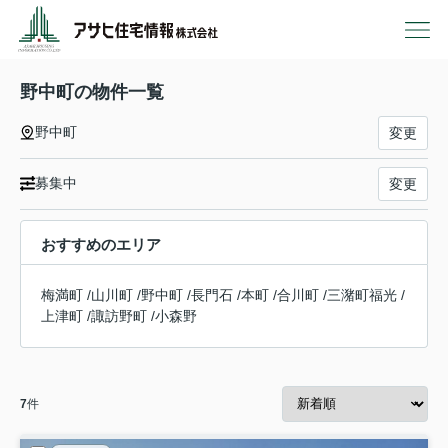
野中町の物件一覧
野中町
変更
募集中
変更
おすすめのエリア
梅満町
/
山川町
/
野中町
/
長門石
/
本町
/
合川町
/
三潴町福光
/
上津町
/
諏訪野町
/
小森野
7
件