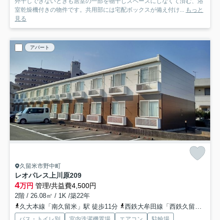
外干しできないときも居室の一部を物干しスペースにしなくて済む、浴
室乾燥機付きの物件です。共用部には宅配ボックスが備え付け...
もっと
見る
アパート
久留米市野中町
レオパレス上川原
209
4
万円
管理/共益費4,500円
2階 / 26.08㎡ / 1K /築22年
久大本線「南久留米」駅 徒歩11分
西鉄大牟田線「西鉄久留米」駅 バス11分 「野田」 停歩9分
バス・トイレ別
室内洗濯機置場
エアコン
駐輪場