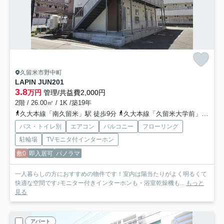
久留米市野中町
LAPIN JUN
201
3.8
万円
管理/共益費2,000円
2階 / 26.00㎡ / 1K /築19年
久大本線「南久留米」駅 徒歩9分
久大本線「久留米大学前」駅 徒歩26分
バス・トイレ別
エアコン
バルコニー
フローリング
駐輪場
TVモニタ付インターホン
敷0
即入居可
パノラマ
一人暮らしの方におすすめの物件です！室内は陽当たりがよく明るくて
快適な空間です♪モニター付きインターホンも・浴室乾燥機も...
もっと
見る
アパート