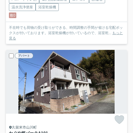
温水洗浄便座
浴室乾燥機
敷0
不在時でも荷物の受け取りができる、時間調整の手間が省ける宅配ボッ
クスが付いております。浴室乾燥機が付いているので、浴室乾...
もっと
見る
アパート
久留米市山川町
かぐや姫パークA
101