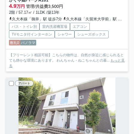
4.9
万円
管理/共益費3,500円
2階 / 57.17㎡ / 1LDK /築13年
久大本線「御井」駅 徒歩7分
久大本線「久留米大学前」駅 徒歩23分
バス・トイレ別
室内洗濯機置場
エアコン
TVモニタ付インターホン
シャワー
シューズボックス
敷礼0
パノラマ
【フリーレント相談可能】こちらの物件は、自然が身近に感じられると
ても静かな環境にあります。 わんちゃん・ねこちゃんとの暮...
もっと見
る
アパート