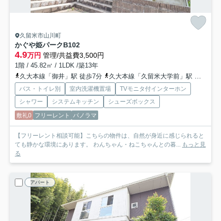
久留米市山川町
かぐや姫パークB
102
4.9
万円
管理/共益費3,500円
1階 / 45.82㎡ / 1LDK /築13年
久大本線「御井」駅 徒歩7分
久大本線「久留米大学前」駅 徒歩23分
バス・トイレ別
室内洗濯機置場
TVモニタ付インターホン
シャワー
システムキッチン
シューズボックス
敷礼0
フリーレント
パノラマ
【フリーレント相談可能】こちらの物件は、自然が身近に感じられると
ても静かな環境にあります。 わんちゃん・ねこちゃんとの暮...
もっと見
る
アパート