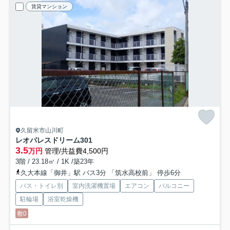
賃貸マンション
久留米市山川町
レオパレスドリーム
301
3.5
万円
管理/共益費4,500円
3階 / 23.18㎡ / 1K /築23年
久大本線「御井」駅 バス3分 「筑水高校前」 停歩6分
バス・トイレ別
室内洗濯機置場
エアコン
バルコニー
駐輪場
浴室乾燥機
敷0