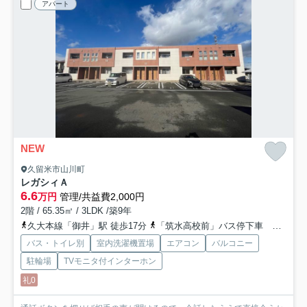
アパート
NEW
久留米市山川町
レガシィＡ
6.6
万円
管理/共益費2,000円
2階 / 65.35㎡ / 3LDK /築9年
久大本線「御井」駅 徒歩17分
「筑水高校前」バス停下車 徒歩4分
バス・トイレ別
室内洗濯機置場
エアコン
バルコニー
駐輪場
TVモニタ付インターホン
礼0