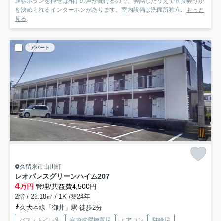
通話ボタンを押せば相手の声が聞けるので、会話したうえで直接会うか
を決められるインターホンがあります。室内設備は洗面所独立...
もっと
見る
アパート
久留米市山川町
レオパレスグリーンハイム
207
4
万円
管理/共益費4,500円
2階 / 23.18㎡ / 1K /築24年
久大本線「御井」駅 徒歩2分
バス・トイレ別
室内洗濯機置場
エアコン
駐輪場