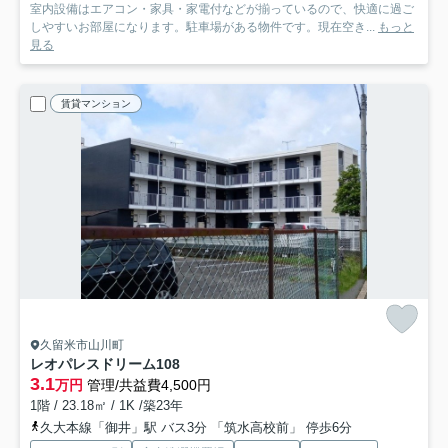
室内設備はエアコン・家具・家電付などが揃っているので、快適に過ご
しやすいお部屋になります。駐車場がある物件です。現在空き...
もっと
見る
賃貸マンション
久留米市山川町
レオパレスドリーム
108
3.1
万円
管理/共益費4,500円
1階 / 23.18㎡ / 1K /築23年
久大本線「御井」駅 バス3分 「筑水高校前」 停歩6分