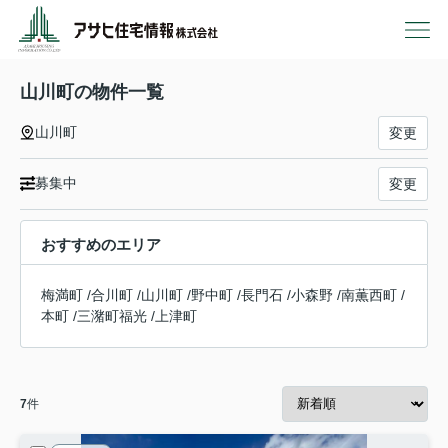
山川町の物件一覧
山川町
変更
募集中
変更
おすすめのエリア
梅満町
/
合川町
/
山川町
/
野中町
/
長門石
/
小森野
/
南薫西町
/
本町
/
三潴町福光
/
上津町
7
件