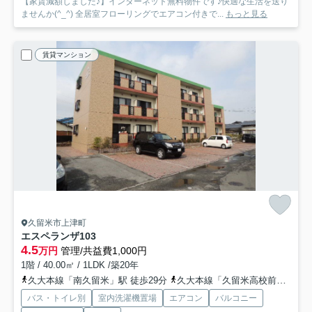
【家賃減額しました♪】インターネット無料物件です♪快適な生活を送り
ませんか(^_^) 全居室フローリングでエアコン付きで...
もっと見る
賃貸マンション
久留米市上津町
エスペランザ
103
4.5
万円
管理/共益費1,000円
1階 / 40.00㎡ / 1LDK /築20年
久大本線「南久留米」駅 徒歩29分
久大本線「久留米高校前」駅 徒歩31分
バス・トイレ別
室内洗濯機置場
エアコン
バルコニー