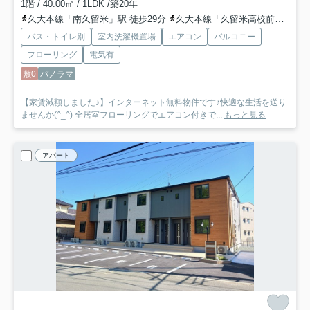
1階 / 40.00㎡ / 1LDK /築20年
久大本線「南久留米」駅 徒歩29分
久大本線「久留米高校前」駅 徒歩31分
バス・トイレ別
室内洗濯機置場
エアコン
バルコニー
フローリング
電気有
敷0
パノラマ
【家賃減額しました♪】インターネット無料物件です♪快適な生活を送り
ませんか(^_^) 全居室フローリングでエアコン付きで...
もっと見る
アパート