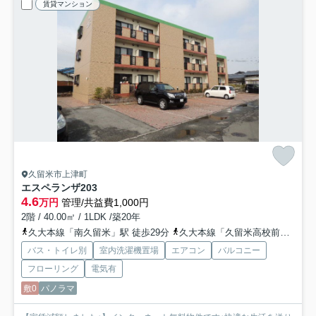
賃貸マンション
久留米市上津町
エスペランザ
203
4.6
万円
管理/共益費1,000円
2階 / 40.00㎡ / 1LDK /築20年
久大本線「南久留米」駅 徒歩29分
久大本線「久留米高校前」駅 徒歩31分
バス・トイレ別
室内洗濯機置場
エアコン
バルコニー
フローリング
電気有
敷0
パノラマ