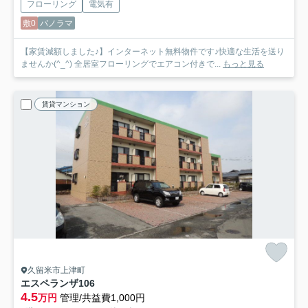
フローリング
電気有
敷0
パノラマ
【家賃減額しました♪】インターネット無料物件です♪快適な生活を送り
ませんか(^_^) 全居室フローリングでエアコン付きで...
もっと見る
賃貸マンション
久留米市上津町
エスペランザ
106
4.5
万円
管理/共益費1,000円