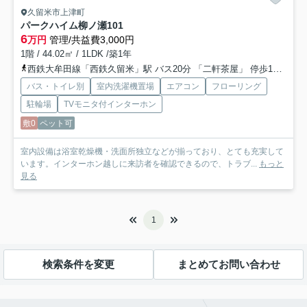
久留米市上津町
パークハイム柳ノ瀬
101
6
万円
管理/共益費3,000円
1階 / 44.02㎡ / 1LDK /築1年
西鉄大牟田線「西鉄久留米」駅 バス20分 「二軒茶屋」 停歩13分
久
バス・トイレ別
室内洗濯機置場
エアコン
フローリング
駐輪場
TVモニタ付インターホン
敷0
ペット可
室内設備は浴室乾燥機・洗面所独立などが揃っており、とても充実して
います。インターホン越しに来訪者を確認できるので、トラブ...
もっと
見る
1
検索条件を変更
まとめてお問い合わせ