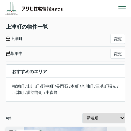
上津町の物件一覧
上津町
変更
募集中
変更
おすすめのエリア
梅満町
/
山川町
/
野中町
/
長門石
/
本町
/
合川町
/
三潴町福光
/
上津町
/
諏訪野町
/
小森野
4
件