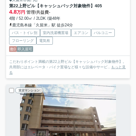
第22上野ビル【キャッシュバック対象物件】
405
4.8
万円
管理/共益費-
4階 / 52.00㎡ / 2LDK /築48年
鹿児島本線「久留米」駅 徒歩24分
バス・トイレ別
室内洗濯機置場
エアコン
バルコニー
フローリング
電気有
敷0
即入居可
こだわりポイント満載の第22上野ビル【キャッシュバック対象物件】。
共用部にはエレベータ・バイク置場など様々な設備やサービ...
もっと見
る
賃貸マンション