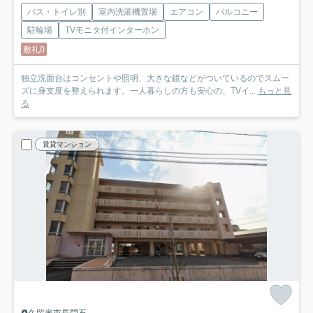
バス・トイレ別
室内洗濯機置場
エアコン
バルコニー
駐輪場
TVモニタ付インターホン
敷礼0
独立洗面台はコンセントや照明、大きな鏡などがついているのでスムー
ズに身支度を整えられます。一人暮らしの方も安心の、TVイ...
もっと見
る
賃貸マンション
久留米市長門石