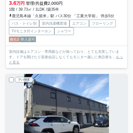
3.6
万円
管理/共益費2,000円
1階 / 39.73㎡ / 1LDK /築35年
鹿児島本線「久留米」駅 バス30分 「工業大学前」 停歩5分
バス・トイレ別
室内洗濯機置場
エアコン
フローリング
TVモニタ付インターホン
シャワー
敷礼0
即入居可
室内設備はエアコン・専用庭などが揃っており、とても充実していま
す。ドアを開けたり直接会話しなくてもモニター越しに来訪者を...
もっ
と見る
アパート