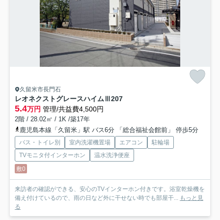
久留米市長門石
レオネクストグレースハイムⅢ
207
5.4
万円
管理/共益費4,500円
2階 / 28.02㎡ / 1K /築17年
鹿児島本線「久留米」駅 バス6分 「総合福祉会館前」 停歩5分
バス・トイレ別
室内洗濯機置場
エアコン
駐輪場
TVモニタ付インターホン
温水洗浄便座
敷0
来訪者の確認ができる、安心のTVインターホン付きです。浴室乾燥機を
備え付けているので、雨の日など外に干せない時でも部屋干...
もっと見
る