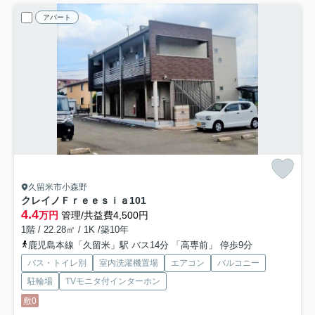
アパート
久留米市小森野
クレイノＦｒｅｅｓｉａ
101
4.4
万円
管理/共益費4,500円
1階 / 22.28㎡ / 1K /築10年
鹿児島本線「久留米」駅 バス14分 「高専前」 停歩9分
バス・トイレ別
室内洗濯機置場
エアコン
バルコニー
駐輪場
TVモニタ付インターホン
敷0