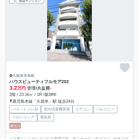
賃貸マンション
久留米市本町
ハウスビューティフルモア
202
3.2
万円
管理/共益費-
2階 / 23.16㎡ / 1R /築38年
鹿児島本線「久留米」駅 徒歩24分
バス・トイレ別
室内洗濯機置場
エアコン
バルコニー
フローリング
電気有
敷礼0
一人暮らしにぴったりなお部屋です。モニターインターフォンがありセ