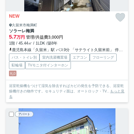
NEW
久留米市梅満町
ソラーレ梅満
5.7
万円
管理/共益費3,000円
1階 / 45.44㎡ / 1LDK /築8年
鹿児島本線「久留米」駅 バス9分 「サテライト久留米前」 停歩9分
バス・トイレ別
室内洗濯機置場
エアコン
フローリング
駐輪場
TVモニタ付インターホン
礼0
浴室乾燥機をつけて湿気を除去すればカビの発生を予防できる、浴室乾
燥機付きの物件です。セキュリティ面は、オートロック・TV...
もっと見
る
アパート