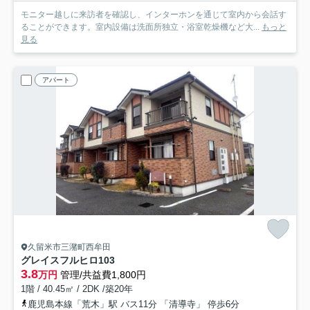
モニター越しに来訪者を確認し、インターホンを通じて室内から会話す
ることができます。室内設備は洗面所独立・浴室乾燥機など大...
もっと
見る
アパート
久留米市三潴町西牟田
グレイスフルヒロ
103
3.8
万円
管理/共益費1,800円
1階 / 40.45㎡ / 2DK /築20年
鹿児島本線「荒木」駅 バス11分 「清導寺」 停歩6分