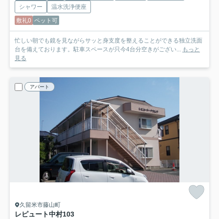
シャワー
温水洗浄便座
敷礼0
ペット可
忙しい朝でも鏡を見ながらサッと身支度を整えることができる独立洗面
台を備えております。駐車スペースが只今4台分空きがござい...
もっと
見る
アパート
久留米市藤山町
レピュート中村
103