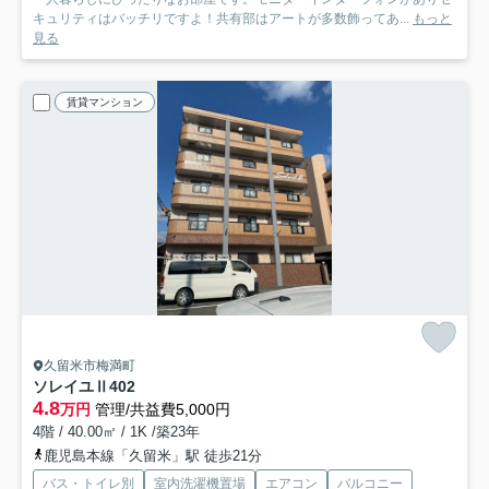
キュリティはバッチリですよ！共有部はアートが多数飾ってあ...
もっと
見る
賃貸マンション
久留米市梅満町
ソレイユⅡ
402
4.8
万円
管理/共益費5,000円
4階 / 40.00㎡ / 1K /築23年
鹿児島本線「久留米」駅 徒歩21分
バス・トイレ別
室内洗濯機置場
エアコン
バルコニー