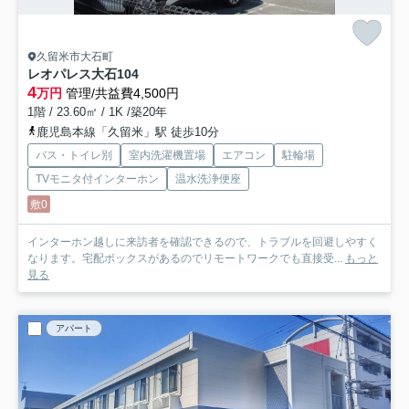
久留米市大石町
レオパレス大石
104
4
万円
管理/共益費4,500円
1階 / 23.60㎡ / 1K /築20年
鹿児島本線「久留米」駅 徒歩10分
バス・トイレ別
室内洗濯機置場
エアコン
駐輪場
TVモニタ付インターホン
温水洗浄便座
敷0
インターホン越しに来訪者を確認できるので、トラブルを回避しやすく
なります。宅配ボックスがあるのでリモートワークでも直接受...
もっと
見る
アパート