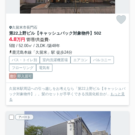
久留米市長門石
第22上野ビル【キャッシュバック対象物件】
502
4.8
万円
管理/共益費-
5階 / 52.00㎡ / 2LDK /築48年
鹿児島本線「久留米」駅 徒歩24分
バス・トイレ別
室内洗濯機置場
エアコン
バルコニー
フローリング
電気有
敷0
即入居可
久留米駅周辺への引っ越しをお考えなら「第22上野ビル【キャッシュバ
ック対象物件】」。髪のセットが手早くできる洗面化粧台が...
もっと見
る
アパート