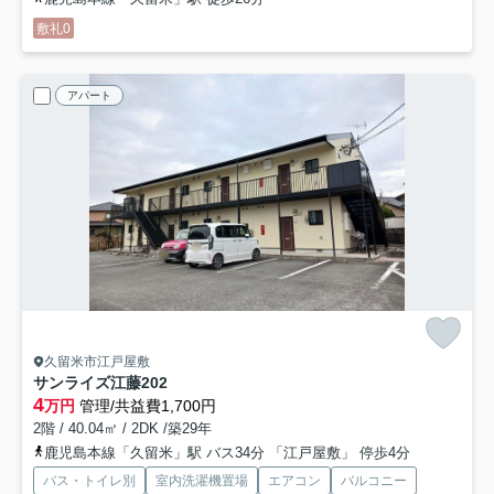
敷礼0
アパート
久留米市江戸屋敷
サンライズ江藤
202
4
万円
管理/共益費1,700円
2階 / 40.04㎡ / 2DK /築29年
鹿児島本線「久留米」駅 バス34分 「江戸屋敷」 停歩4分
バス・トイレ別
室内洗濯機置場
エアコン
バルコニー