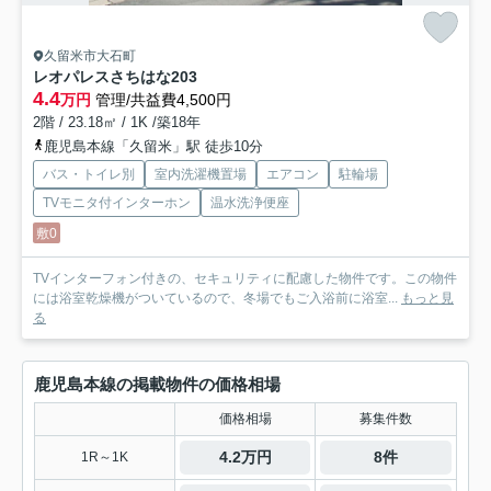
久留米市大石町
レオパレスさちはな
203
4.4
万円
管理/共益費4,500円
2階 / 23.18㎡ / 1K /築18年
鹿児島本線「久留米」駅 徒歩10分
バス・トイレ別
室内洗濯機置場
エアコン
駐輪場
TVモニタ付インターホン
温水洗浄便座
敷0
TVインターフォン付きの、セキュリティに配慮した物件です。この物件
には浴室乾燥機がついているので、冬場でもご入浴前に浴室...
もっと見
る
鹿児島本線の掲載物件の価格相場
価格相場
募集件数
4.2万円
8件
1R～1K