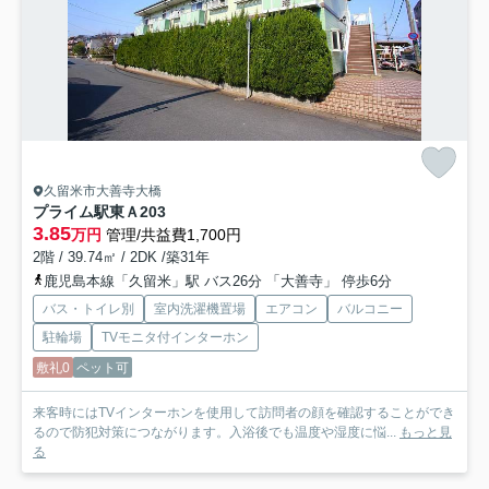
久留米市大善寺大橋
プライム駅東Ａ
203
3.85
万円
管理/共益費1,700円
2階 / 39.74㎡ / 2DK /築31年
鹿児島本線「久留米」駅 バス26分 「大善寺」 停歩6分
バス・トイレ別
室内洗濯機置場
エアコン
バルコニー
駐輪場
TVモニタ付インターホン
敷礼0
ペット可
来客時にはTVインターホンを使用して訪問者の顔を確認することができ
るので防犯対策につながります。入浴後でも温度や湿度に悩...
もっと見
る