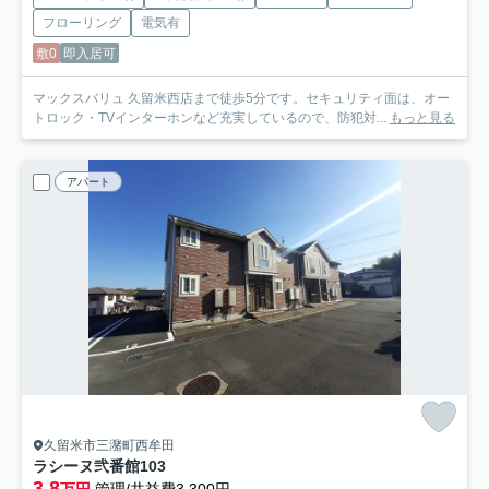
フローリング
電気有
敷0
即入居可
マックスバリュ 久留米西店まで徒歩5分です。セキュリティ面は、オー
トロック・TVインターホンなど充実しているので、防犯対...
もっと見る
アパート
久留米市三潴町西牟田
ラシーヌ弐番館
103
3.8