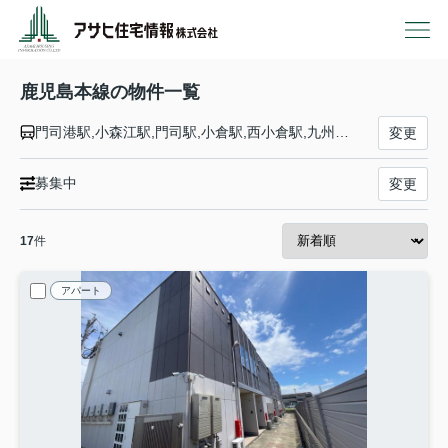
鹿児島本線の物件一覧
門司港駅,小森江駅,門司駅,小倉駅,西小倉駅,九州工大前駅,戸畑駅,枝光駅,スペースワールド駅,八幡駅,黒崎駅,陣原駅,折尾駅,水巻駅,遠賀川駅,海老津駅,教育大前駅,赤間駅,東郷駅,東福間駅,福間駅,千鳥駅,古賀駅,ししぶ駅,新宮中央駅,福工大前駅,九産大前駅,香椎駅,千早駅,箱崎駅,吉塚駅,博多駅,竹下駅,笹原駅,南福岡駅,春日駅,大野城駅,水城駅,都府楼南駅,二日市駅,天拝山駅,原田駅,けやき台駅,基山駅,弥生が丘駅,田代駅,鳥栖駅,肥前旭駅,久留米駅,荒木駅,西牟田駅,羽犬塚駅,筑後船小屋駅,瀬高駅,南瀬高駅,渡瀬駅,吉野駅,銀水駅,大牟田駅,荒尾駅,南荒尾駅,長洲駅,大野下駅,玉名駅,肥後伊倉駅,木葉駅,田原坂駅,植木駅,西里駅,崇城大学前駅,上熊本駅,熊本駅,西熊本駅,川尻駅,富合駅,宇土駅,松橋駅,小川駅,有佐駅,千丁駅,新八代駅,八代駅,川内駅,隈之城駅,木場茶屋駅,串木野駅,神村学園前駅,市来駅,湯之元駅,東市来駅,伊集院駅,薩摩松元駅,上伊集院駅,広木駅,鹿児島中央駅,鹿児島駅
変更
募集中
変更
17
件
アパート