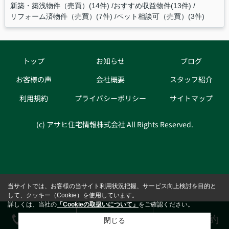
新築・築浅物件（売買）(14件)
おすすめ収益物件(13件)
リフォーム済物件（売買）(7件)
ペット相談可（売買）(3件)
トップ
お知らせ
ブログ
お客様の声
会社概要
スタッフ紹介
利用規約
プライバシーポリシー
サイトマップ
(c) アサヒ住宅情報株式会社 All Rights Reserved.
当サイトでは、お客様の当サイト利用状況把握、サービス向上検討を目的と
して、クッキー（Cookie）を使用しています。
詳しくは、当社の
「Cookieの取扱いについて」
をご確認ください。
電話する
お問合せ
来店予約
閉じる