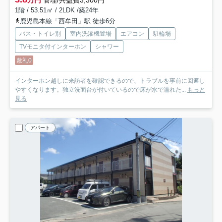
万円
管理/共益費3,300円
1階 / 53.51㎡ / 2LDK /築24年
鹿児島本線「西牟田」駅 徒歩6分
バス・トイレ別
室内洗濯機置場
エアコン
駐輪場
TVモニタ付インターホン
シャワー
敷礼0
インターホン越しに来訪者を確認できるので、トラブルを事前に回避し
やすくなります。独立洗面台が付いているので床が水で濡れた...
もっと
見る
アパート