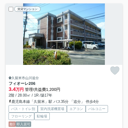
賃貸マンション
久留米市山川追分
フィオーレ
206
3.4
万円
管理/共益費1,200円
2階 / 28.00㎡ / 1R /築17年
鹿児島本線「久留米」駅 バス35分 「追分」 停歩4分
バス・トイレ別
室内洗濯機置場
エアコン
バルコニー
フローリング
駐輪場
敷0
即入居可