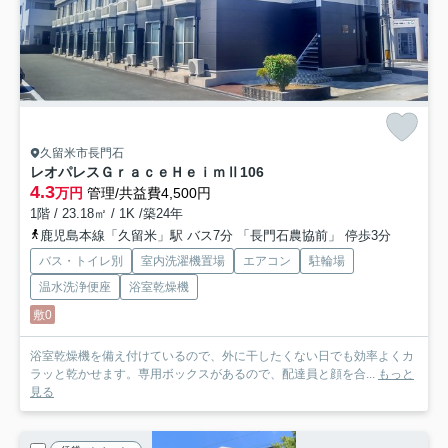
久留米市長門石
レオパレスＧｒａｃｅＨｅｉｍⅡ
106
4.3
万円
管理/共益費4,500円
1階 / 23.18㎡ / 1K /築24年
鹿児島本線「久留米」駅 バス7分 「長門石農協前」 停歩3分
バス・トイレ別
室内洗濯機置場
エアコン
駐輪場
温水洗浄便座
浴室乾燥機
敷0
浴室乾燥機を備え付けているので、外に干したくない日でも効率よくカ
ラッと乾かせます。専用ボックスがあるので、配達員と顔を合...
もっと
見る