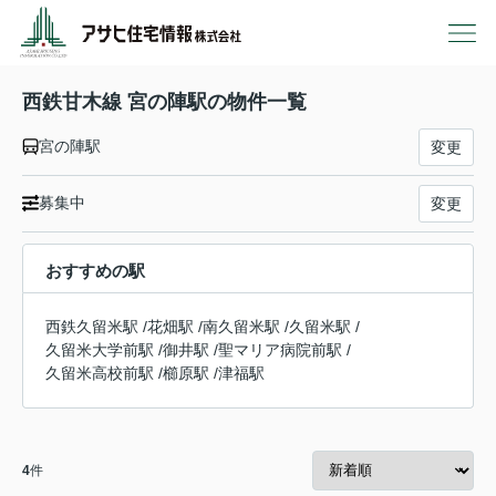
西鉄甘木線 宮の陣駅の物件一覧
宮の陣駅
変更
募集中
変更
おすすめの駅
西鉄久留米駅
/
花畑駅
/
南久留米駅
/
久留米駅
/
久留米大学前駅
/
御井駅
/
聖マリア病院前駅
/
久留米高校前駅
/
櫛原駅
/
津福駅
4
件