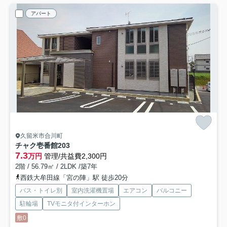
アパート
久留米市合川町
チャク壱番館
203
7.3
万円
管理/共益費2,300円
2階 / 56.79㎡ / 2LDK /築7年
西鉄大牟田線「宮の陣」駅 徒歩20分
バス・トイレ別
室内洗濯機置場
エアコン
バルコニー
駐輪場
TVモニタ付インターホン
敷0