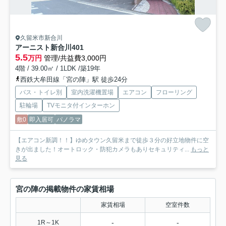
久留米市新合川
アーニスト新合川
401
5.5
万円
管理/共益費3,000円
4階 / 39.00㎡ / 1LDK /築19年
西鉄大牟田線「宮の陣」駅 徒歩24分
バス・トイレ別
室内洗濯機置場
エアコン
フローリング
駐輪場
TVモニタ付インターホン
敷0
即入居可
パノラマ
【エアコン新調！！】ゆめタウン久留米まで徒歩３分の好立地物件に空
きが出ました！オートロック・防犯カメラもありセキュリティ...
もっと
見る
宮の陣の掲載物件の家賃相場
家賃相場
空室件数
-
-
1R～1K