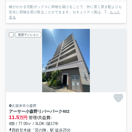
鍵がかかる宅配ボックスに荷物を届けることで、外に置く置き配よりも
安全に荷物を受け取ることができます。セキュリティ面は、T...
もっと
見る
賃貸マンション
久留米市小森野
アーサー小森野リバーパーク
402
11.5
万円
管理/共益費-
4階 / 77.00㎡ / 3LDK /築17年
西鉄甘木線「宮の陣」駅 徒歩25分