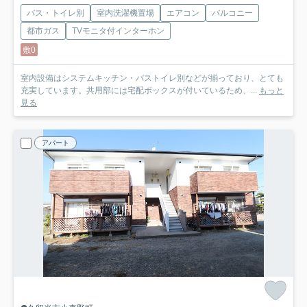
バス・トイレ別
室内洗濯機置場
エアコン
バルコニー
都市ガス
TVモニタ付インターホン
敷0
室内設備はシステムキッチン・バストイレ別などが揃っており、とても
充実しています。共用部には宅配ボックスが付いているため、...
もっと
見る
アパート