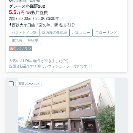
久留米市小森野町
グレース小森野
202
5.5
万円
管理/共益費-
2階 / 59.00㎡ / 3LDK /築30年
西鉄大牟田線「宮の陣」駅 徒歩31分
バス・トイレ別
室内洗濯機置場
バルコニー
フローリング
電気有
駐輪場
敷0
パノラマ
人気の３LDKの物件が空きました(^^)
洗面台新品です！嬉しいウォシュレット付きですよ♪
賃貸マンション