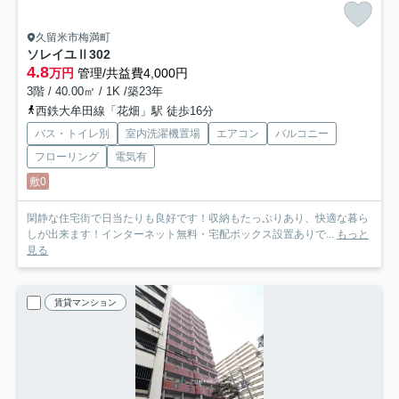
久留米市梅満町
ソレイユⅡ
302
4.8
万円
管理/共益費4,000円
3階 / 40.00㎡ / 1K /築23年
西鉄大牟田線「花畑」駅 徒歩16分
バス・トイレ別
室内洗濯機置場
エアコン
バルコニー
フローリング
電気有
敷0
閑静な住宅街で日当たりも良好です！収納もたっぷりあり、快適な暮ら
しが出来ます！インターネット無料・宅配ボックス設置ありで...
もっと
見る
賃貸マンション