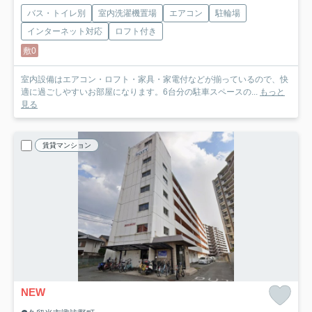
バス・トイレ別
室内洗濯機置場
エアコン
駐輪場
インターネット対応
ロフト付き
敷0
室内設備はエアコン・ロフト・家具・家電付などが揃っているので、快
適に過ごしやすいお部屋になります。6台分の駐車スペースの...
もっと
見る
賃貸マンション
NEW