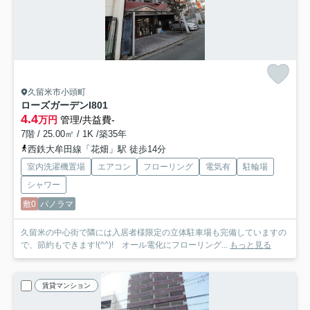
久留米市小頭町
ローズガーデンI
801
4.4
万円
管理/共益費-
7階 / 25.00㎡ / 1K /築35年
西鉄大牟田線「花畑」駅 徒歩14分
室内洗濯機置場
エアコン
フローリング
電気有
駐輪場
シャワー
敷0
パノラマ
久留米の中心街で隣には入居者様限定の立体駐車場も完備していますの
で、節約もできます!(^^)! オール電化にフローリング...
もっと見る
賃貸マンション