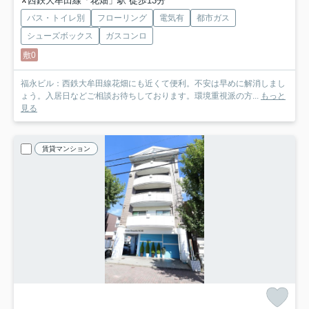
西鉄大牟田線「花畑」駅 徒歩13分
バス・トイレ別
フローリング
電気有
都市ガス
シューズボックス
ガスコンロ
敷0
福永ビル：西鉄大牟田線花畑にも近くて便利。不安は早めに解消しまし
ょう。入居日などご相談お待ちしております。環境重視派の方...
もっと
見る
賃貸マンション