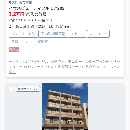
久留米市本町
ハウスビューティフルモア
202
3.2
万円
管理/共益費-
2階 / 23.16㎡ / 1R /築38年
西鉄大牟田線「花畑」駅 徒歩15分
バス・トイレ別
室内洗濯機置場
エアコン
バルコニー
フローリング
電気有
敷礼0
一人暮らしにぴったりなお部屋です。モニターインターフォンがありセ
キュリティはバッチリですよ！共有部はアートが多数飾ってあ...
もっと
見る
賃貸マンション