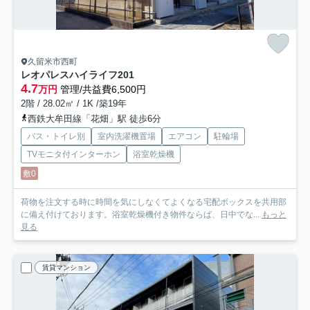
久留米市西町
レオパレスハイライフ
201
4.7
万円
管理/共益費6,500円
2階 / 28.02㎡ / 1K /築19年
西鉄大牟田線「花畑」駅 徒歩6分
バス・トイレ別
室内洗濯機置場
エアコン
駐輪場
TVモニタ付インターホン
浴室乾燥機
敷0
荷物を注文する時に時間を気にしなくてよくなる宅配ボックスを共用部
に備え付けております。浴室乾燥機付き物件ならば、日中でな...
もっと
見る
賃貸マンション