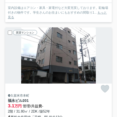
室内設備はエアコン・家具・家電付など大変充実しております。駐輪場
付きの物件です。学生さんのお住まいにもおすすめの間取り1...
もっと
見る
賃貸マンション
久留米市本町
福永ビル
201
3.1
万円
管理/共益費-
2階 / 31.80㎡ / 2DK /築52年