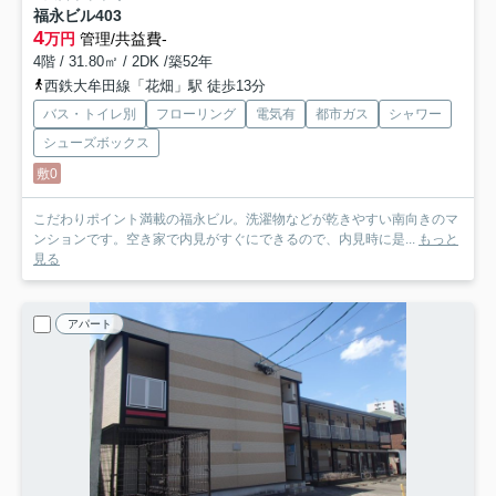
福永ビル
403
4
万円
管理/共益費-
4階 / 31.80㎡ / 2DK /築52年
西鉄大牟田線「花畑」駅 徒歩13分
バス・トイレ別
フローリング
電気有
都市ガス
シャワー
シューズボックス
敷0
こだわりポイント満載の福永ビル。洗濯物などが乾きやすい南向きのマ
ンションです。空き家で内見がすぐにできるので、内見時に是...
もっと
見る
アパート