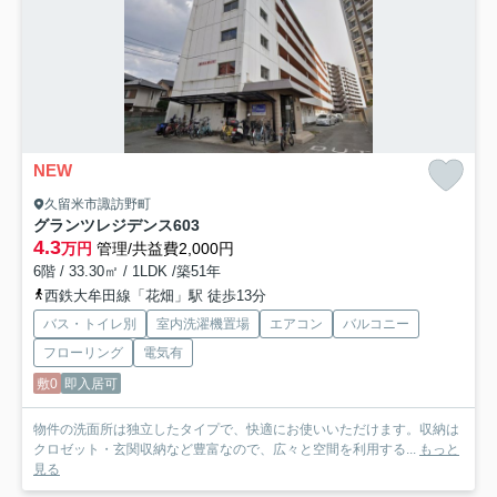
NEW
久留米市諏訪野町
グランツレジデンス
603
4.3
万円
管理/共益費2,000円
6階 / 33.30㎡ / 1LDK /築51年
西鉄大牟田線「花畑」駅 徒歩13分
バス・トイレ別
室内洗濯機置場
エアコン
バルコニー
フローリング
電気有
敷0
即入居可
物件の洗面所は独立したタイプで、快適にお使いいただけます。収納は
クロゼット・玄関収納など豊富なので、広々と空間を利用する...
もっと
見る