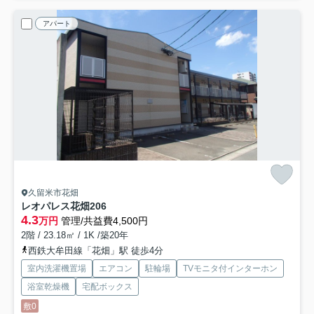
アパート
久留米市花畑
レオパレス花畑
206
4.3
万円
管理/共益費4,500円
2階 / 23.18㎡ / 1K /築20年
西鉄大牟田線「花畑」駅 徒歩4分
室内洗濯機置場
エアコン
駐輪場
TVモニタ付インターホン
浴室乾燥機
宅配ボックス
敷0