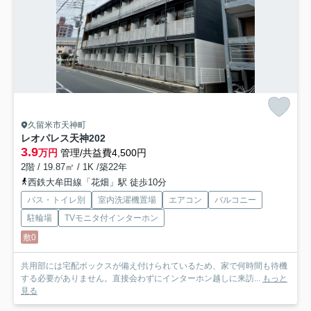
久留米市天神町
レオパレス天神
202
3.9
万円
管理/共益費4,500円
2階 / 19.87㎡ / 1K /築22年
西鉄大牟田線「花畑」駅 徒歩10分
バス・トイレ別
室内洗濯機置場
エアコン
バルコニー
駐輪場
TVモニタ付インターホン
敷0
共用部には宅配ボックスが備え付けられているため、家で何時間も待機
する必要がありません。直接会わずにインターホン越しに来訪...
もっと
見る