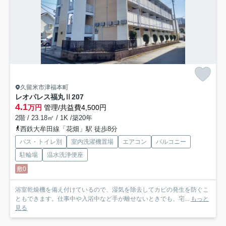
久留米市津福本町
レオパレス福丸Ⅱ
207
4.1
万円
管理/共益費4,500円
2階 / 23.18㎡ / 1K /築20年
西鉄大牟田線「花畑」駅 徒歩8分
バス・トイレ別
室内洗濯機置場
エアコン
バルコニー
駐輪場
温水洗浄便座
敷0
浴室乾燥機を備え付けているので、湿気を除去してカビの発生を防ぐこ
ともできます。仕事中や入浴中など手が離せないときでも、宅...
もっと
見る