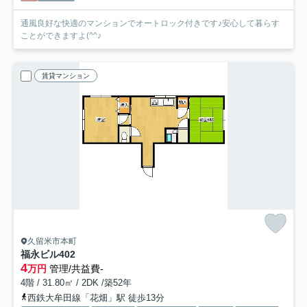
通風良好な快適のマンションでオートロック付きです♪安心して暮らす
ことができますよ(^^♪
賃貸マンション
久留米市本町
福永ビル
402
4
万円
管理/共益費-
4階 / 31.80㎡ / 2DK /築52年
西鉄大牟田線「花畑」駅 徒歩13分