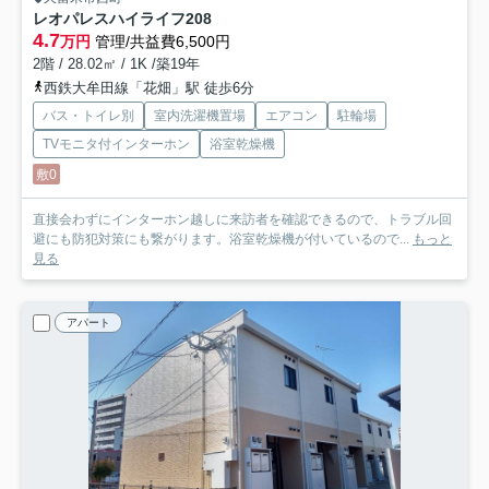
レオパレスハイライフ
208
4.7
万円
管理/共益費6,500円
2階 / 28.02㎡ / 1K /築19年
西鉄大牟田線「花畑」駅 徒歩6分
バス・トイレ別
室内洗濯機置場
エアコン
駐輪場
TVモニタ付インターホン
浴室乾燥機
敷0
直接会わずにインターホン越しに来訪者を確認できるので、トラブル回
避にも防犯対策にも繋がります。浴室乾燥機が付いているので...
もっと
見る
アパート