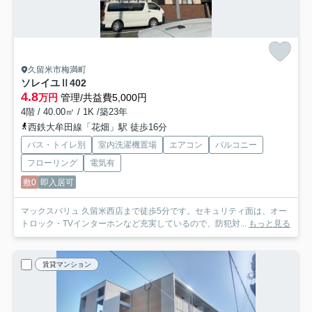
久留米市梅満町
ソレイユⅡ
402
4.8
万円
管理/共益費5,000円
4階 / 40.00㎡ / 1K /築23年
西鉄大牟田線「花畑」駅 徒歩16分
バス・トイレ別
室内洗濯機置場
エアコン
バルコニー
フローリング
電気有
敷0
即入居可
マックスバリュ 久留米西店まで徒歩5分です。セキュリティ面は、オー
トロック・TVインターホンなど充実しているので、防犯対...
もっと見る
賃貸マンション