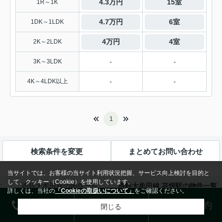
4.3万円
15室
1R～1K
4.7万円
6室
1DK～1LDK
4万円
4室
2K～2LDK
-
-
3K～3LDK
-
-
4K～4LDK以上
1
検索条件を変更
まとめてお問い合わせ
当サイトでは、お客様の当サイト利用状況把握、サービス向上検討を目的と
して、クッキー（Cookie）を使用しています。
す
西鉄大牟田線の物件一覧
西鉄大牟田線 花畑駅の物件一覧
詳しくは、当社の
「Cookieの取扱いについて」
をご確認ください。
電話する
お問合せ
来店予約
閉じる
おすすめこだわり特集