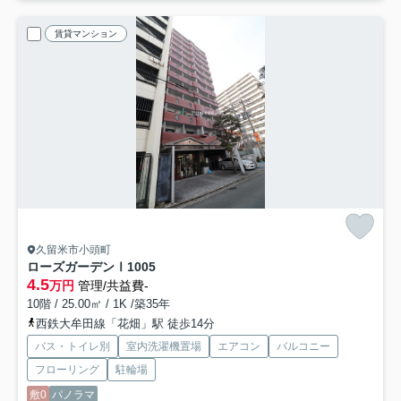
賃貸マンション
久留米市小頭町
ローズガーデンⅠ
1005
4.5
万円
管理/共益費-
10階 / 25.00㎡ / 1K /築35年
西鉄大牟田線「花畑」駅 徒歩14分
バス・トイレ別
室内洗濯機置場
エアコン
バルコニー
フローリング
駐輪場
敷0
パノラマ