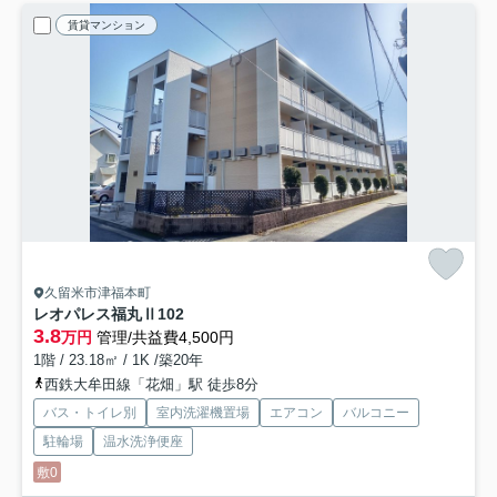
賃貸マンション
久留米市津福本町
レオパレス福丸Ⅱ
102
3.8
万円
管理/共益費4,500円
1階 / 23.18㎡ / 1K /築20年
西鉄大牟田線「花畑」駅 徒歩8分
バス・トイレ別
室内洗濯機置場
エアコン
バルコニー
駐輪場
温水洗浄便座
敷0