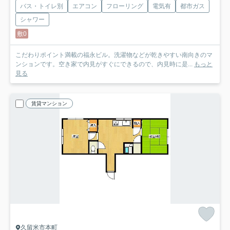
バス・トイレ別
エアコン
フローリング
電気有
都市ガス
シャワー
敷0
こだわりポイント満載の福永ビル。洗濯物などが乾きやすい南向きのマ
ンションです。空き家で内見がすぐにできるので、内見時に是...
もっと
見る
賃貸マンション
久留米市本町