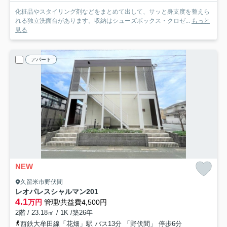
化粧品やスタイリング剤などをまとめて出して、サッと身支度を整えら
れる独立洗面台があります。収納はシューズボックス・クロゼ...
もっと
見る
アパート
NEW
久留米市野伏間
レオパレスシャルマン
201
4.1
万円
管理/共益費4,500円
2階 / 23.18㎡ / 1K /築26年
西鉄大牟田線「花畑」駅 バス13分 「野伏間」 停歩6分