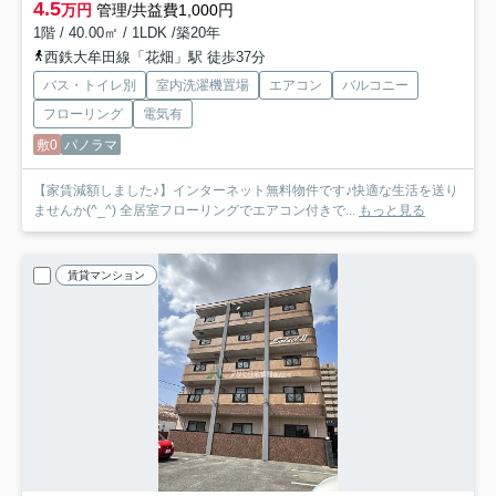
4.5
万円
管理/共益費1,000円
1階 / 40.00㎡ / 1LDK /築20年
西鉄大牟田線「花畑」駅 徒歩37分
バス・トイレ別
室内洗濯機置場
エアコン
バルコニー
フローリング
電気有
敷0
パノラマ
【家賃減額しました♪】インターネット無料物件です♪快適な生活を送り
ませんか(^_^) 全居室フローリングでエアコン付きで...
もっと見る
賃貸マンション