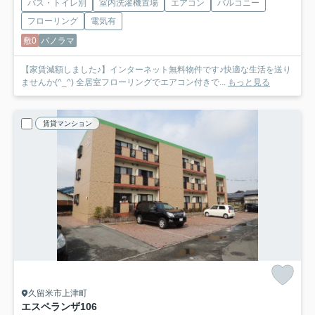
バス・トイレ別
室内洗濯機置場
エアコン
バルコニー
フローリング
電気有
敷0
パノラマ
【家賃減額しました♪】インターネット無料物件です♪快適な生活を送り
ませんか(^_^) 全居室フローリングでエアコン付きで...
もっと見る
賃貸マンション
久留米市上津町
エスペランザ
106