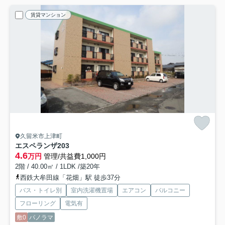
賃貸マンション
久留米市上津町
エスペランザ
203
4.6
万円
管理/共益費1,000円
2階 / 40.00㎡ / 1LDK /築20年
西鉄大牟田線「花畑」駅 徒歩37分
バス・トイレ別
室内洗濯機置場
エアコン
バルコニー
フローリング
電気有
敷0
パノラマ