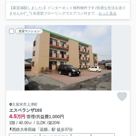
【家賃減額しました♪】インターネット無料物件です♪快適な生活を送り
ませんか(^_^) 全居室フローリングでエアコン付きで...
もっと見る
賃貸マンション
久留米市上津町
エスペランザ
103
4.5
万円
管理/共益費1,000円
1階 / 40.00㎡ / 1LDK /築20年
西鉄大牟田線「花畑」駅 徒歩37分