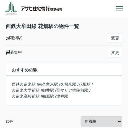
西鉄大牟田線 花畑駅の物件一覧
花畑駅
変更
募集中
変更
おすすめの駅
西鉄久留米駅
/
南久留米駅
/
久留米駅
/
花畑駅
/
久留米大学前駅
/
御井駅
/
聖マリア病院前駅
/
久留米高校前駅
/
櫛原駅
/
津福駅
25
件