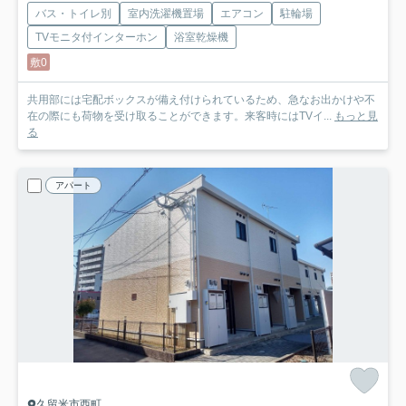
バス・トイレ別
室内洗濯機置場
エアコン
駐輪場
TVモニタ付インターホン
浴室乾燥機
敷0
共用部には宅配ボックスが備え付けられているため、急なお出かけや不
在の際にも荷物を受け取ることができます。来客時にはTVイ...
もっと見
る
アパート
久留米市西町