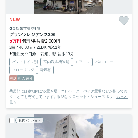
NEW
久留米市諏訪野町
グランツレジデンス
206
5
万円
管理/共益費2,000円
2階 / 48.00㎡ / 2LDK /築51年
西鉄大牟田線「花畑」駅 徒歩13分
バス・トイレ別
室内洗濯機置場
エアコン
バルコニー
フローリング
電気有
敷0
即入居可
共用部には敷地内ごみ置き場・エレベータ・バイク置場などが揃ってお
り、とても充実しています。収納はクロゼット・シューズボッ...
もっと
見る
賃貸マンション