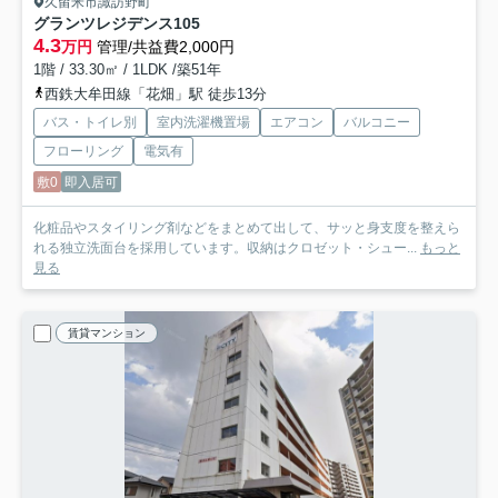
久留米市諏訪野町
グランツレジデンス
105
4.3
万円
管理/共益費2,000円
1階 / 33.30㎡ / 1LDK /築51年
西鉄大牟田線「花畑」駅 徒歩13分
バス・トイレ別
室内洗濯機置場
エアコン
バルコニー
フローリング
電気有
敷0
即入居可
化粧品やスタイリング剤などをまとめて出して、サッと身支度を整えら
れる独立洗面台を採用しています。収納はクロゼット・シュー...
もっと
見る
賃貸マンション