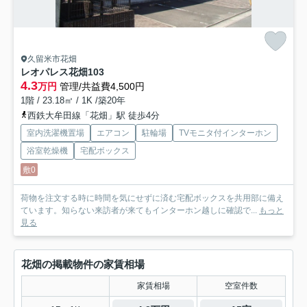
久留米市花畑
レオパレス花畑
103
4.3
万円
管理/共益費4,500円
1階 / 23.18㎡ / 1K /築20年
西鉄大牟田線「花畑」駅 徒歩4分
室内洗濯機置場
エアコン
駐輪場
TVモニタ付インターホン
浴室乾燥機
宅配ボックス
敷0
荷物を注文する時に時間を気にせずに済む宅配ボックスを共用部に備え
ています。知らない来訪者が来てもインターホン越しに確認で...
もっと
見る
花畑の掲載物件の家賃相場
家賃相場
空室件数