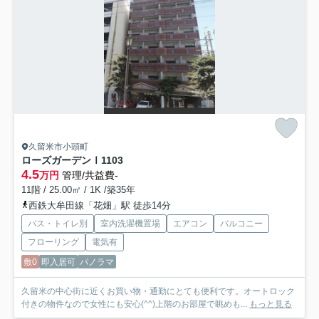
久留米市小頭町
ローズガーデンⅠ
1103
4.5
万円
管理/共益費-
11階 / 25.00㎡ / 1K /築35年
西鉄大牟田線「花畑」駅 徒歩14分
バス・トイレ別
室内洗濯機置場
エアコン
バルコニー
フローリング
電気有
敷0
即入居可
パノラマ
久留米の中心街に近くお買い物・通勤にとても便利です。オートロック
付きの物件なので女性にも安心(^^)上階のお部屋で眺めも...
もっと見る