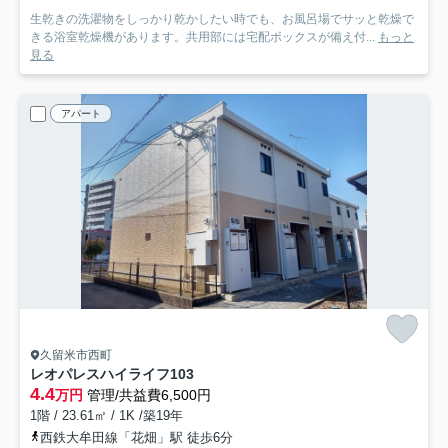
生乾きの洗濯物をしっかり乾かしたい時でも、お風呂場でサッと乾燥で
きる浴室乾燥機があります。共用部には宅配ボックスが備え付...
もっと
見る
アパート
久留米市西町
レオパレスハイライフ
103
4.4
万円
管理/共益費6,500円
1階 / 23.61㎡ / 1K /築19年
西鉄大牟田線「花畑」駅 徒歩6分