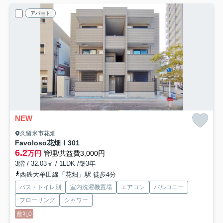
アパート
NEW
久留米市花畑
Favoloso花畑Ⅰ
301
6.2
万円
管理/共益費3,000円
3階 / 32.03㎡ / 1LDK /築3年
西鉄大牟田線「花畑」駅 徒歩4分
バス・トイレ別
室内洗濯機置場
エアコン
バルコニー
フローリング
シャワー
敷礼0