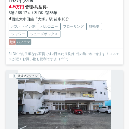
TRハイツ
305
4.5
万円
管理/共益費-
3階 / 68.17㎡ / 3LDK /築36年
西鉄大牟田線「犬塚」駅 徒歩16分
バス・トイレ別
バルコニー
フローリング
駐輪場
シャワー
シューズボックス
敷0
パノラマ
3LDKでお手頃なお家賃です♪日当たり良好で快適に過ごせます！コスモ
スが近くお買い物も便利ですよ（*^^*）
賃貸マンション