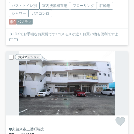
バス・トイレ別
室内洗濯機置場
フローリング
駐輪場
シャワー
ガスコンロ
敷0
パノラマ
３LDKでお手頃なお家賃です♪コスモスが近くお買い物も便利ですよ
(*^^*)
賃貸マンション
久留米市三潴町福光