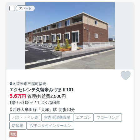
アパート
久留米市三潴町福光
エクセレンテ久留米みづまⅡ
101
5.6
万円
管理/共益費2,500円
1階 / 50.08㎡ / 1LDK /築4年
西鉄大牟田線「犬塚」駅 徒歩13分
バス・トイレ別
室内洗濯機置場
エアコン
フローリング
駐輪場
TVモニタ付インターホン
敷0