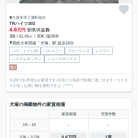
久留米市三潴町福光
TRハイツ
302
4.6
万円
管理/共益費-
3階 / 61.65㎡ / 3DK /築36年
西鉄大牟田線「犬塚」駅 徒歩16分
バス・トイレ別
バルコニー
フローリング
シャワー
システムキッチン
シューズボックス
敷0
3LDKでお手頃なお家賃です♪日当たり良好で快適に過ごせます！コスモ
スが近くお買い物も便利ですよ（*^^*）
犬塚の掲載物件の家賃相場
家賃相場
空室件数
-
-
1R～1K
5.6万円
1室
1DK～1LDK