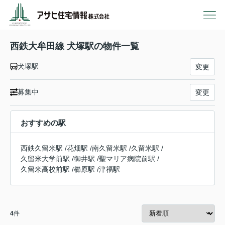
西鉄大牟田線 犬塚駅の物件一覧
犬塚駅
変更
募集中
変更
おすすめの駅
西鉄久留米駅
/
花畑駅
/
南久留米駅
/
久留米駅
/
久留米大学前駅
/
御井駅
/
聖マリア病院前駅
/
久留米高校前駅
/
櫛原駅
/
津福駅
4
件