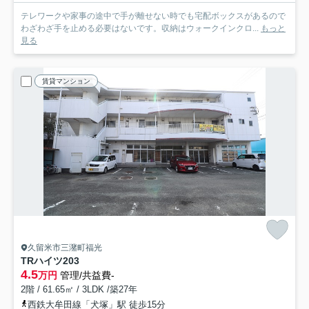
テレワークや家事の途中で手が離せない時でも宅配ボックスがあるので
わざわざ手を止める必要はないです。収納はウォークインクロ...
もっと
見る
賃貸マンション
久留米市三潴町福光
TRハイツ
203
4.5
万円
管理/共益費-
2階 / 61.65㎡ / 3LDK /築27年
西鉄大牟田線「犬塚」駅 徒歩15分