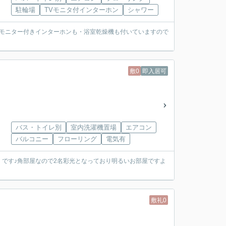
駐輪場
TVモニタ付インターホン
シャワー
♪モニター付きインターホンも・浴室乾燥機も付いていますので
敷0
即入居可
バス・トイレ別
室内洗濯機置場
エアコン
バルコニー
フローリング
電気有
！です♪角部屋なので2名彩光となっており明るいお部屋ですよ
敷礼0