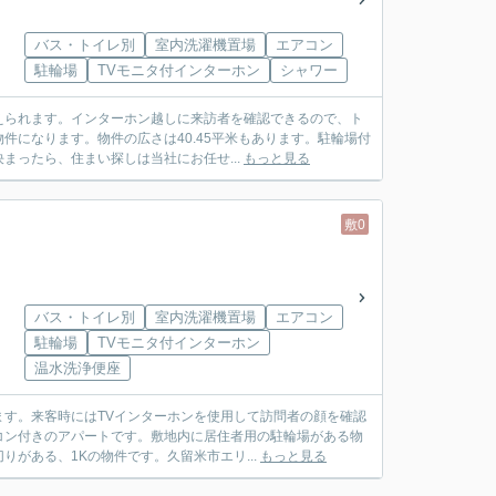
バス・トイレ別
室内洗濯機置場
エアコン
駐輪場
TVモニタ付インターホン
シャワー
えられます。インターホン越しに来訪者を確認できるので、ト
になります。物件の広さは40.45平米もあります。駐輪場付
ったら、住まい探しは当社にお任せ...
もっと見る
敷0
バス・トイレ別
室内洗濯機置場
エアコン
駐輪場
TVモニタ付インターホン
温水洗浄便座
す。来客時にはTVインターホンを使用して訪問者の顔を確認
コン付きのアパートです。敷地内に居住者用の駐輪場がある物
がある、1Kの物件です。久留米市エリ...
もっと見る