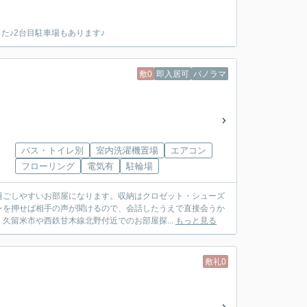
た♪2台目駐車場もあります♪
敷0
即入居可
パノラマ
バス・トイレ別
室内洗濯機置場
エアコン
フローリング
電気有
駐輪場
過ごしやすいお部屋になります。収納はクロゼット・シューズ
ンを押せば相手の声が聞けるので、会話したうえで直接会うか
久留米市や西鉄甘木線北野付近でのお部屋探...
もっと見る
敷礼0