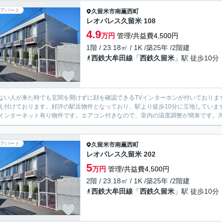
アパート
久留米市
南薫西町
レオパレス久留米 108
4.9
万円
管理/共益費4,500円
1階 / 23.18㎡ / 1K /築25年 /2階建
西鉄大牟田線
「
西鉄久留米
」駅 徒歩10分
ない人が来た時でも玄関を開けずに顔を確認できるTVインターホンが付いておりま
え付けております。好評の駅近物件となっており、駅より徒歩10分に立地していま
インターネット有り物件です。エアコン付きなので、室内の温度調整が簡単です。久
アパート
久留米市
南薫西町
レオパレス久留米 202
5
万円
管理/共益費4,500円
2階 / 23.18㎡ / 1K /築25年 /2階建
西鉄大牟田線
「
西鉄久留米
」駅 徒歩10分