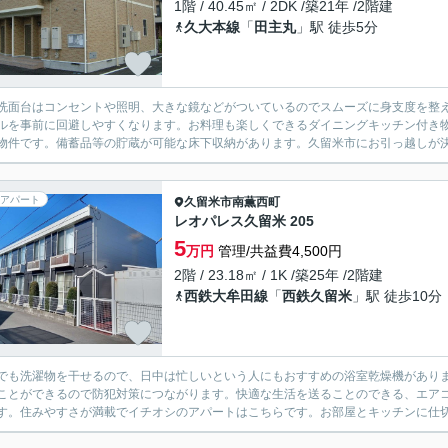
1階 / 40.45㎡ / 2DK /築21年 /2階建
久大本線
「
田主丸
」駅 徒歩5分
洗面台はコンセントや照明、大きな鏡などがついているのでスムーズに身支度を整
ルを事前に回避しやすくなります。お料理も楽しくできるダイニングキッチン付き物件
物件です。備蓄品等の貯蔵が可能な床下収納があります。久留米市にお引っ越しが決ま
アパート
久留米市
南薫西町
レオパレス久留米 205
5
万円
管理/共益費4,500円
2階 / 23.18㎡ / 1K /築25年 /2階建
西鉄大牟田線
「
西鉄久留米
」駅 徒歩10分
でも洗濯物を干せるので、日中は忙しいという人にもおすすめの浴室乾燥機がありま
ことができるので防犯対策につながります。快適な生活を送ることのできる、エア
す。住みやすさが満載でイチオシのアパートはこちらです。お部屋とキッチンに仕切り