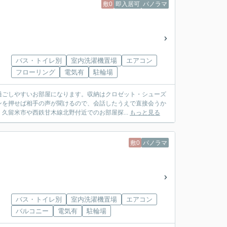
敷0
即入居可
パノラマ
バス・トイレ別
室内洗濯機置場
エアコン
フローリング
電気有
駐輪場
過ごしやすいお部屋になります。収納はクロゼット・シューズ
ンを押せば相手の声が聞けるので、会話したうえで直接会うか
久留米市や西鉄甘木線北野付近でのお部屋探...
もっと見る
敷0
パノラマ
バス・トイレ別
室内洗濯機置場
エアコン
バルコニー
電気有
駐輪場