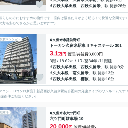
西鉄大牟田線
「
西鉄久留米
」駅 徒歩26分
暮らしの方におすすめの物件です！室内は陽当たりがよく明るくて快適な空間です
の方も安心できるかと思います(*^^*)
賃貸マンション
久留米市
諏訪野町
トーカン久留米駅東Ⅱキャステール 301
3.1
万円
管理/共益費3,000円
3階 / 18.62㎡ / 1R /築34年 /11階建
西鉄大牟田線
「
西鉄久留米
」駅 徒歩9分
久大本線
「
南久留米
」駅 徒歩13分
西鉄大牟田線
「
櫛原
」駅 徒歩16分
アコン・IHコンロ新品】新品西鉄久留米駅徒歩圏内の分譲タイプのワンルームです
^*)諸条件ご相談ください♪
駐車場
久留米市
六ツ門町
六ツ門町駐車場 10
20,000
円
管理/共益費-