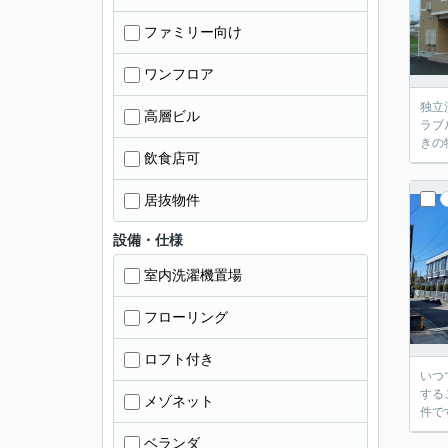
ファミリー向け
ワンフロア
独立
高層ビル
ラブ
きの
飲食店可
居抜物件
設備・仕様
室内洗濯機置場
フローリング
ロフト付き
いつ
する
メゾネット
件で
ベランダ