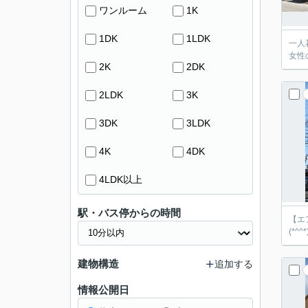
ワンルーム
1K
1DK
1LDK
一人
女性
2K
2DK
2LDK
3K
3DK
3LDK
4K
4DK
4LDK以上
駅・バス停からの時間
【エ
(*^
建物構造
追加する
情報公開日