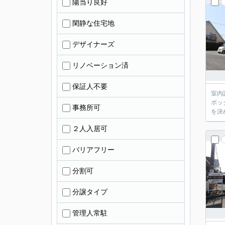
陽当り良好
閑静な住宅地
デザイナーズ
リノベーション済
保証人不要
室内
ボッ
事務所可
を決
２人入居可
バリアフリー
分割可
分譲タイプ
管理人常駐