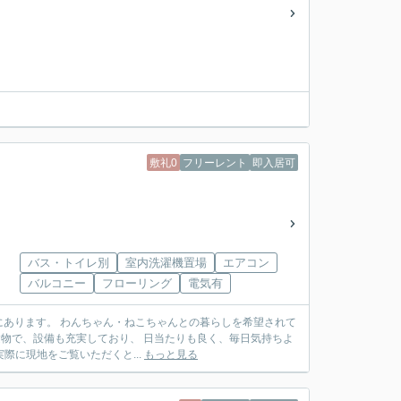
敷礼0
フリーレント
即入居可
バス・トイレ別
室内洗濯機置場
エアコン
バルコニー
フローリング
電気有
あります。 わんちゃん・ねこちゃんとの暮らしを希望されて
ごせますよ。 駐車場も2台目OKなので、お車を2台お持ちの方にもおすすめです！ 実際に現地をご覧いただくと...
もっと見る