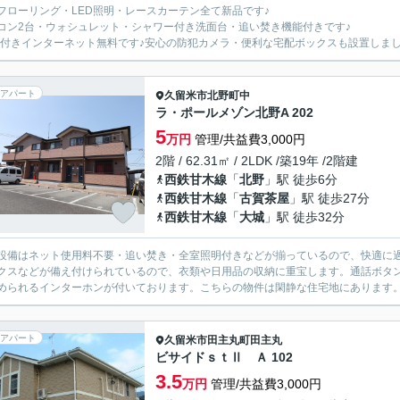
フローリング・LED照明・レースカーテン全て新品です♪
コン2台・ウォシュレット・シャワー付き洗面台・追い焚き機能付きです♪
-Fi付きインターネット無料です♪安心の防犯カメラ・便利な宅配ボックスも設置しまし
アパート
久留米市
北野町中
ラ・ポールメゾン北野A 202
5
万円
管理/共益費3,000円
2階 / 62.31㎡ / 2LDK /築19年 /2階建
西鉄甘木線
「
北野
」駅 徒歩6分
西鉄甘木線
「
古賀茶屋
」駅 徒歩27分
西鉄甘木線
「
大城
」駅 徒歩32分
設備はネット使用料不要・追い焚き・全室照明付きなどが揃っているので、快適に
クスなどが備え付けられているので、衣類や日用品の収納に重宝します。通話ボタ
められるインターホンが付いております。こちらの物件は閑静な住宅地にあります。
アパート
久留米市
田主丸町田主丸
ビサイドｓｔⅡ Ａ 102
3.5
万円
管理/共益費3,000円