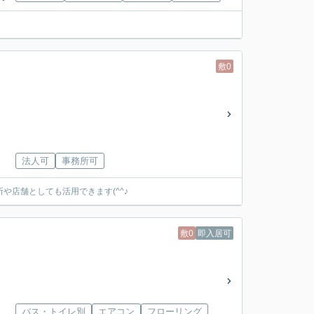
敷0
法人可
事務所可
や店舗としても活用できます(^^♪
敷0
即入居可
バス・トイレ別
エアコン
フローリング