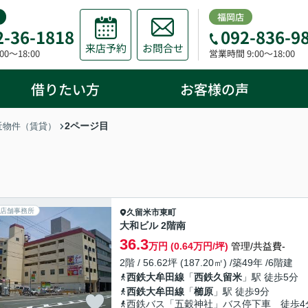
福岡店
2-36-1818
092-836-9
来店予約
お問合せ
0～18:00
営業時間 9:00～18:00
借りたい方
お客様の声
2ページ目
近物件（賃貸）
店舗事務所
久留米市
東町
大和ビル 2階南
36.3
万円 (0.64万円/坪)
管理/共益費-
2階 / 56.62坪 (187.20㎡) /築49年 /6階建
西鉄大牟田線
「
西鉄久留米
」駅 徒歩5分
西鉄大牟田線
「
櫛原
」駅 徒歩9分
西鉄バス「五穀神社」バス停下車 徒歩4