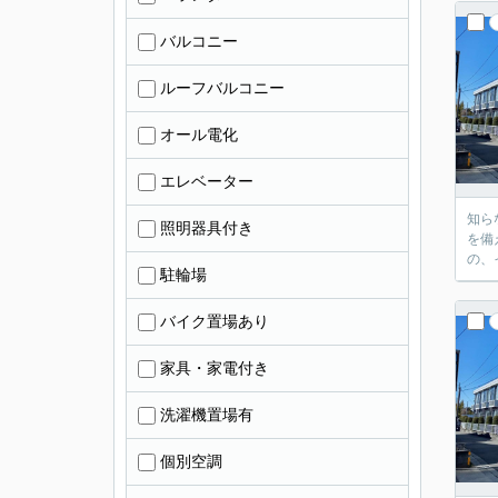
バルコニー
ルーフバルコニー
オール電化
エレベーター
知ら
照明器具付き
を備
の、
駐輪場
バイク置場あり
家具・家電付き
洗濯機置場有
個別空調