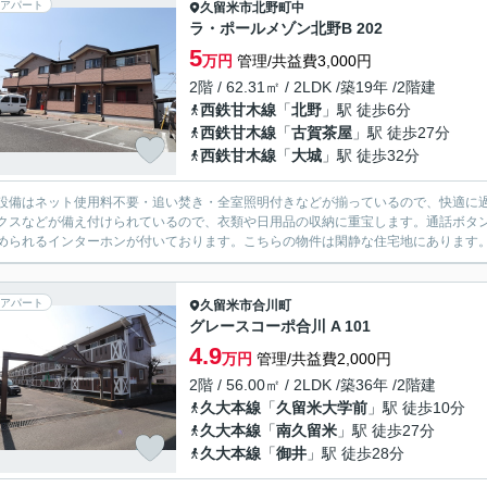
アパート
久留米市
北野町中
ラ・ポールメゾン北野B 202
5
万円
管理/共益費3,000円
2階 / 62.31㎡ / 2LDK /築19年 /2階建
西鉄甘木線
「
北野
」駅 徒歩6分
西鉄甘木線
「
古賀茶屋
」駅 徒歩27分
西鉄甘木線
「
大城
」駅 徒歩32分
設備はネット使用料不要・追い焚き・全室照明付きなどが揃っているので、快適に
クスなどが備え付けられているので、衣類や日用品の収納に重宝します。通話ボタ
められるインターホンが付いております。こちらの物件は閑静な住宅地にあります。
アパート
久留米市
合川町
グレースコーポ合川 A 101
4.9
万円
管理/共益費2,000円
2階 / 56.00㎡ / 2LDK /築36年 /2階建
久大本線
「
久留米大学前
」駅 徒歩10分
久大本線
「
南久留米
」駅 徒歩27分
久大本線
「
御井
」駅 徒歩28分