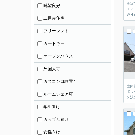
全室
眺望良好
エア
Wi
二世帯住宅
フリーレント
カードキー
オープンハウス
外国人可
ガスコンロ設置可
室内
ボッ
ルームシェア可
を決
学生向け
カップル向け
女性向け