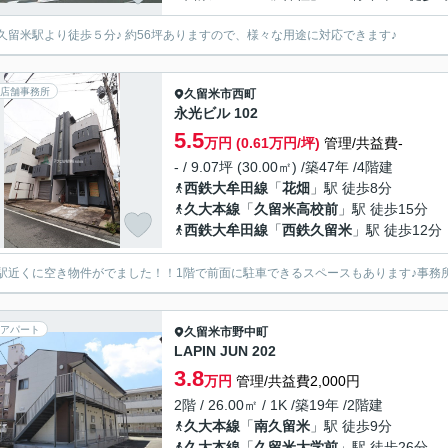
久留米駅より徒歩５分♪ 約56坪ありますので、様々な用途に対応できます♪
店舗事務所
久留米市
西町
永光ビル 102
5.5
万円 (0.61万円/坪)
管理/共益費-
- / 9.07坪 (30.00㎡) /築47年 /4階建
西鉄大牟田線
「
花畑
」駅 徒歩8分
久大本線
「
久留米高校前
」駅 徒歩15分
西鉄大牟田線
「
西鉄久留米
」駅 徒歩12分
駅近くに空き物件がでました！！1階で前面に駐車できるスペースもあります♪事務所
アパート
久留米市
野中町
LAPIN JUN 202
3.8
万円
管理/共益費2,000円
2階 / 26.00㎡ / 1K /築19年 /2階建
久大本線
「
南久留米
」駅 徒歩9分
久大本線
「
久留米大学前
」駅 徒歩26分