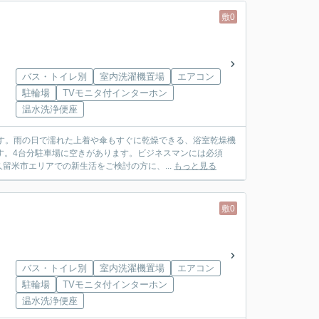
敷0
バス・トイレ別
室内洗濯機置場
エアコン
駐輪場
TVモニタ付インターホン
温水洗浄便座
す。雨の日で濡れた上着や傘もすぐに乾燥できる、浴室乾燥機
す。4台分駐車場に空きがあります。ビジネスマンには必須
留米市エリアでの新生活をご検討の方に、...
もっと見る
敷0
バス・トイレ別
室内洗濯機置場
エアコン
駐輪場
TVモニタ付インターホン
温水洗浄便座