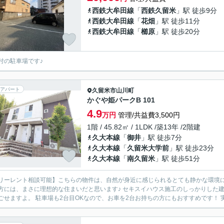
西鉄大牟田線
「
西鉄久留米
」駅 徒歩9分
西鉄大牟田線
「
花畑
」駅 徒歩11分
西鉄大牟田線
「
櫛原
」駅 徒歩20分
付の駐車場です♪
アパート
久留米市
山川町
かぐや姫パークB 101
4.9
万円
管理/共益費3,500円
1階 / 45.82㎡ / 1LDK /築13年 /2階建
久大本線
「
御井
」駅 徒歩7分
久大本線
「
久留米大学前
」駅 徒歩23分
久大本線
「
南久留米
」駅 徒歩51分
リーレント相談可能】こちらの物件は、自然が身近に感じられるとても静かな環境に
さに理想的な住まいだと思います♪ セキスイハウス施工のしっかりした建物で、設備も充実しており、 日当たりも良く、毎日気持ちよ
く過