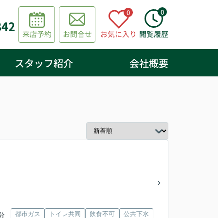
0
0
842
来店予約
お問合せ
お気に入り
閲覧履歴
スタッフ紹介
会社概要
都市ガス
トイレ共同
飲食不可
公共下水
分