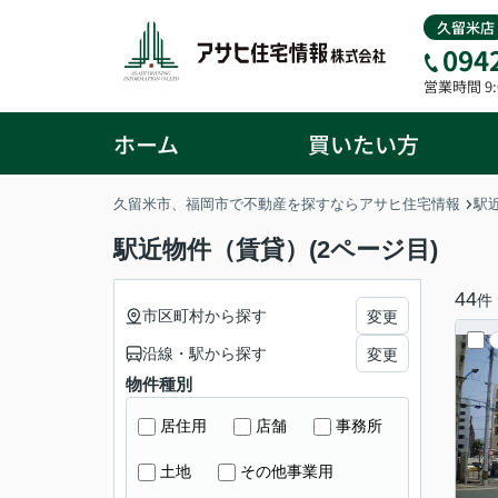
久留米店
094
営業時間 9:0
ホーム
買いたい方
久留米市、福岡市で不動産を探すならアサヒ住宅情報
駅
駅近物件（賃貸）(2ページ目)
44
件
市区町村から探す
変更
沿線・駅から探す
変更
物件種別
居住用
店舗
事務所
土地
その他事業用