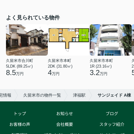
よく見られている物件
久留米市合川町
久留米市本町
久留米市本町
5LDK (89.25㎡)
2DK (31.80㎡)
1R (23.16㎡)
2
8.5
4
3.2
万円
万円
万円
宅情報
久留米市の物件一覧
津福駅
サンジェイド A棟
トップ
お知らせ
ブログ
お客様の声
会社概要
スタッフ紹介