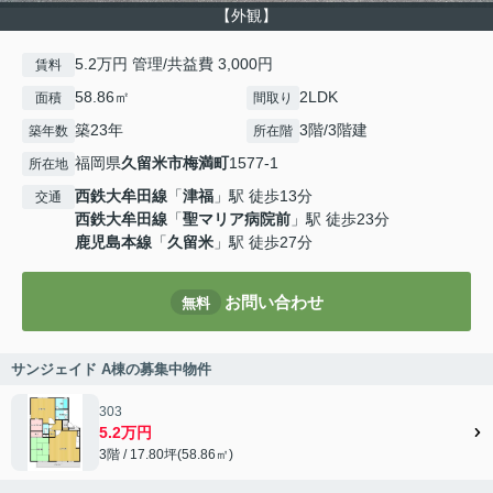
【外観】
5.2万円 管理/共益費 3,000円
賃料
58.86㎡
2LDK
面積
間取り
築23年
3階/3階建
築年数
所在階
福岡県
久留米市
梅満町
1577-1
所在地
西鉄大牟田線
「
津福
」駅 徒歩13分
交通
西鉄大牟田線
「
聖マリア病院前
」駅 徒歩23分
鹿児島本線
「
久留米
」駅 徒歩27分
お問い合わせ
無料
サンジェイド A棟の募集中物件
303
5.2万円
3階 / 17.80坪(58.86㎡)