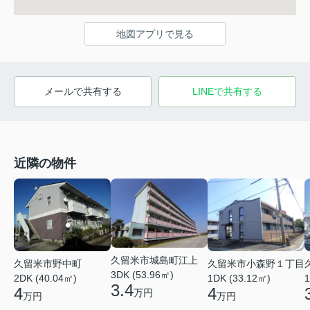
地図アプリで見る
メールで共有する
LINEで共有する
近隣の物件
久留米市城島町江上
久留米市野中町
久留米市小森野１丁目
3DK (53.96㎡)
2DK (40.04㎡)
1DK (33.12㎡)
1
3.4
4
4
万円
万円
万円