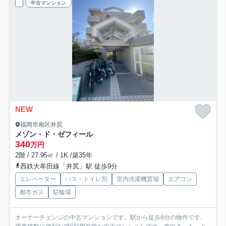
中古マンション
NEW
福岡市南区井尻
メゾン・ド・ゼフィール
340
万円
2階 / 27.95㎡ / 1K /築35年
西鉄大牟田線「井尻」駅 徒歩9分
エレベーター
バス・トイレ別
室内洗濯機置場
エアコン
都市ガス
駐輪場
オーナーチェンジの中古マンションです。駅から徒歩8分の物件です。