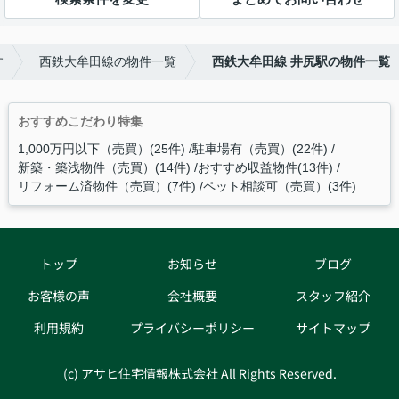
す
西鉄大牟田線の物件一覧
西鉄大牟田線 井尻駅の物件一覧
おすすめこだわり特集
1,000万円以下（売買）(25件)
駐車場有（売買）(22件)
新築・築浅物件（売買）(14件)
おすすめ収益物件(13件)
リフォーム済物件（売買）(7件)
ペット相談可（売買）(3件)
トップ
お知らせ
ブログ
お客様の声
会社概要
スタッフ紹介
利用規約
プライバシーポリシー
サイトマップ
(c) アサヒ住宅情報株式会社 All Rights Reserved.