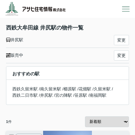
西鉄大牟田線 井尻駅の物件一覧
井尻駅
変更
販売中
変更
おすすめの駅
西鉄久留米駅
/
南久留米駅
/
櫛原駅
/
花畑駅
/
久留米駅
/
西鉄二日市駅
/
井尻駅
/
宮の陣駅
/
笹原駅
/
南福岡駅
1
件