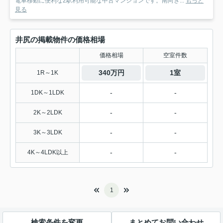
電車移動に便利な2駅利用可能な中古マンションです。南向き...
もっと
見る
井尻の掲載物件の価格相場
価格相場
空室件数
340万円
1室
1R～1K
-
-
1DK～1LDK
-
-
2K～2LDK
-
-
3K～3LDK
-
-
4K～4LDK以上
1
検索条件を変更
まとめてお問い合わせ