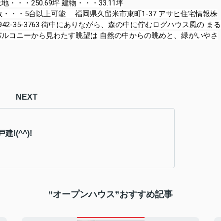
地・・・250.69坪 建物・・・33.11坪
台数・・・5台以上可能 福岡県久留米市東町1-37 アサヒ住宅情報株
2-35-3763
街中にありながら、森の中に佇むログハウス風の まる
バルコニーから見わたす眺望は 自然の中からの眺めと、緑がいやさ
NEXT
!(^^)!
”オープンハウス”おすすめ記事