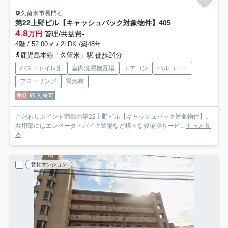
久留米市長門石
第22上野ビル【キャッシュバック対象物件】
405
4.8
万円
管理/共益費-
4階 / 52.00㎡ / 2LDK /築48年
鹿児島本線「久留米」駅 徒歩24分
バス・トイレ別
室内洗濯機置場
エアコン
バルコニー
フローリング
電気有
敷0
即入居可
こだわりポイント満載の第22上野ビル【キャッシュバック対象物件】。
共用部にはエレベータ・バイク置場など様々な設備やサービ...
もっと見
る
賃貸マンション