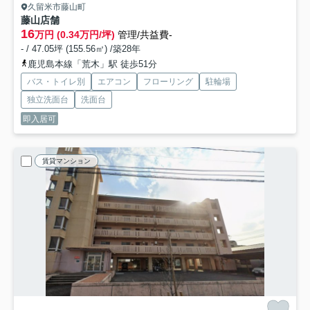
久留米市藤山町
藤山店舗
16
万円 (0.34万円/坪)
管理/共益費-
- / 47.05坪 (155.56㎡) /築28年
鹿児島本線「荒木」駅 徒歩51分
バス・トイレ別
エアコン
フローリング
駐輪場
独立洗面台
洗面台
即入居可
賃貸マンション