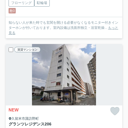
フローリング
駐輪場
敷0
知らない人が来た時でも玄関を開ける必要がなくなるモニター付きイン
ターホンが付いております。室内設備は洗面所独立・浴室乾燥...
もっと
見る
賃貸マンション
NEW
久留米市諏訪野町
グランツレジデンス
206