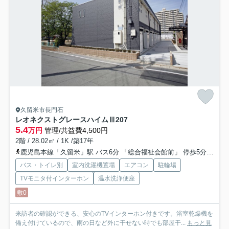
久留米市長門石
レオネクストグレースハイムⅢ
207
5.4
万円
管理/共益費4,500円
2階 / 28.02㎡ / 1K /築17年
鹿児島本線「久留米」駅 バス6分 「総合福祉会館前」 停歩5分
西鉄
バス・トイレ別
室内洗濯機置場
エアコン
駐輪場
TVモニタ付インターホン
温水洗浄便座
敷0
来訪者の確認ができる、安心のTVインターホン付きです。浴室乾燥機を
備え付けているので、雨の日など外に干せない時でも部屋干...
もっと見