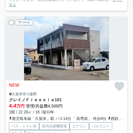
見る
アパート
NEW
久留米市小森野
クレイノＦｒｅｅｓｉａ
101
4.4
万円
管理/共益費4,500円
1階 / 22.28㎡ / 1K /築10年
鹿児島本線「久留米」駅 バス14分 「高専前」 停歩9分
西鉄大牟田線「西鉄久留米」駅 バス21分 「高専前」 停歩9分
バス・トイレ別
室内洗濯機置場
エアコン
バルコニー