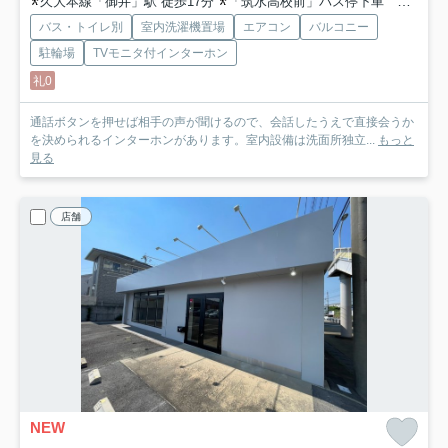
久大本線「御井」駅 徒歩17分
「筑水高校前」バス停下車 徒歩4分
バス・トイレ別
室内洗濯機置場
エアコン
バルコニー
駐輪場
TVモニタ付インターホン
礼0
通話ボタンを押せば相手の声が聞けるので、会話したうえで直接会うか
を決められるインターホンがあります。室内設備は洗面所独立...
もっと
見る
店舗
NEW