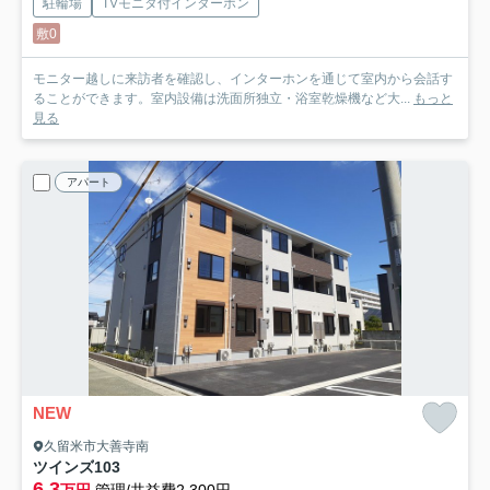
駐輪場
TVモニタ付インターホン
敷0
モニター越しに来訪者を確認し、インターホンを通じて室内から会話す
ることができます。室内設備は洗面所独立・浴室乾燥機など大...
もっと
見る
アパート
NEW
久留米市大善寺南
ツインズ
103
6.3
万円
管理/共益費2,300円