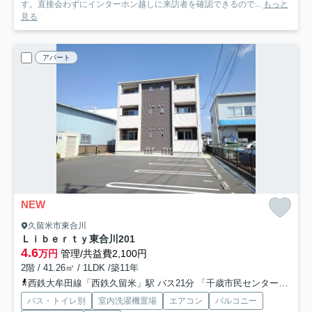
す。直接会わずにインターホン越しに来訪者を確認できるので...
もっと
見る
アパート
NEW
久留米市東合川
Ｌｉｂｅｒｔｙ東合川
201
4.6
万円
管理/共益費2,100円
2階 / 41.26㎡ / 1LDK /築11年
西鉄大牟田線「西鉄久留米」駅 バス21分 「千歳市民センター前」 停歩3分
バス・トイレ別
室内洗濯機置場
エアコン
バルコニー