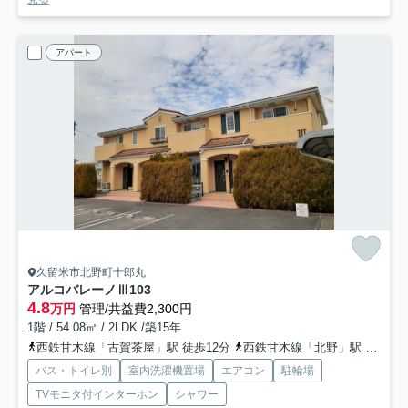
アパート
久留米市北野町十郎丸
アルコバレーノⅢ
103
4.8
万円
管理/共益費2,300円
1階 / 54.08㎡ / 2LDK /築15年
西鉄甘木線「古賀茶屋」駅 徒歩12分
西鉄甘木線「北野」駅 徒歩24分
バス・トイレ別
室内洗濯機置場
エアコン
駐輪場
TVモニタ付インターホン
シャワー