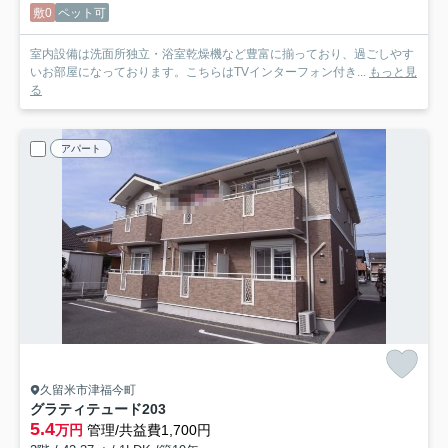
敷0
ペット可
室内設備は洗面所独立・浴室乾燥機など豊富に揃っており、過ごしやす
いお部屋になっております。こちらはTVインターフォン付き...
もっと見
る
アパート
久留米市津福今町
グラティテュード
203
5.4
万円
管理/共益費1,700円