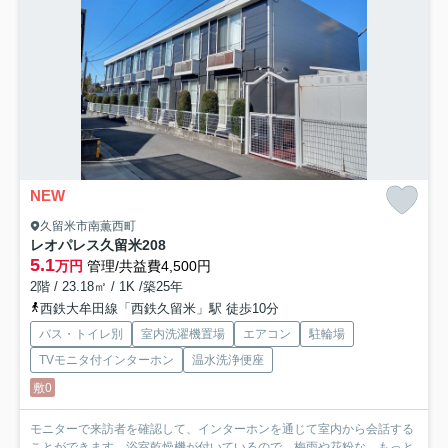
NEW
久留米市南薫西町
レオパレス久留米
208
5.1
万円
管理/共益費4,500円
2階 / 23.18㎡ / 1K /築25年
西鉄大牟田線「西鉄久留米」駅 徒歩10分
バス・トイレ別
室内洗濯機置場
エアコン
駐輪場
TVモニタ付インターホン
温水洗浄便座
敷0
モニターで来訪者を確認して、インターホンを通じて室内から会話する
ことができます。浴室乾燥機が付いているので、梅雨や花粉な...
もっと