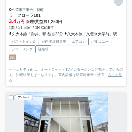
久留米市東合川新町
ラ フローラ
101
3.4
万円
管理/共益費1,250円
1階 / 31.53㎡ / 1R /築18年
久大本線「御井」駅 徒歩22分
久大本線「久留米大学前」駅 徒歩27分
バス・トイレ別
室内洗濯機置場
エアコン
バルコニー
フローリング
駐輪場
敷0
セキュリティ面は、オートロック・TVインターホンなど充実しているの
で、防犯対策もばっちりです。室内設備は浴室乾燥機・洗面...
もっと見
る
アパート