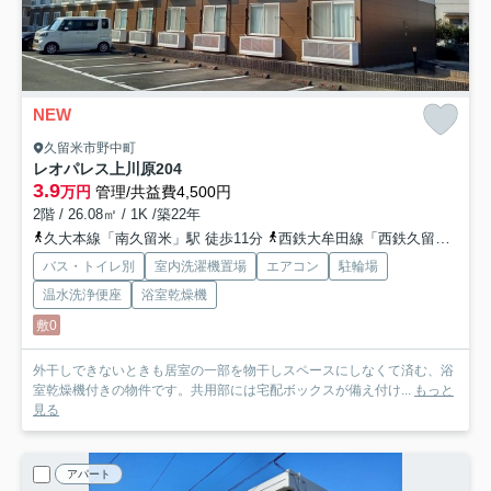
NEW
久留米市野中町
レオパレス上川原
204
3.9
万円
管理/共益費4,500円
2階 / 26.08㎡ / 1K /築22年
久大本線「南久留米」駅 徒歩11分
西鉄大牟田線「西鉄久留米」駅 バス11分 「野田」 停歩9分
バス・トイレ別
室内洗濯機置場
エアコン
駐輪場
温水洗浄便座
浴室乾燥機
敷0
外干しできないときも居室の一部を物干しスペースにしなくて済む、浴
室乾燥機付きの物件です。共用部には宅配ボックスが備え付け...
もっと
見る
アパート