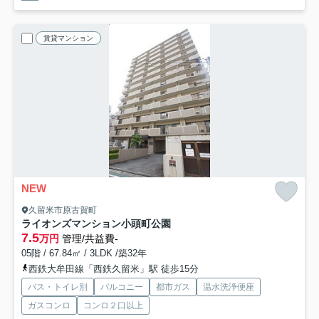
賃貸マンション
NEW
久留米市原古賀町
ライオンズマンション小頭町公園
7.5
万円
管理/共益費-
05階 / 67.84㎡ / 3LDK /築32年
西鉄大牟田線「西鉄久留米」駅 徒歩15分
バス・トイレ別
バルコニー
都市ガス
温水洗浄便座
ガスコンロ
コンロ２口以上