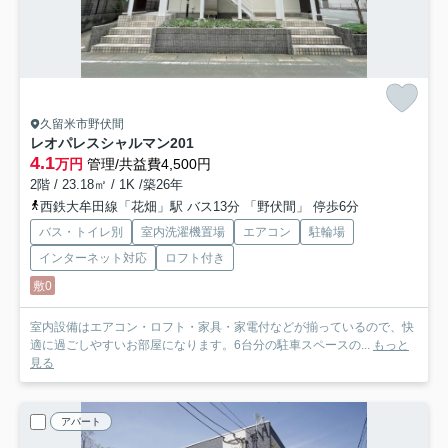
久留米市野伏間
レオパレスシャルマン
201
4.1
万円
管理/共益費4,500円
2階 / 23.18㎡ / 1K /築26年
西鉄大牟田線「花畑」駅 バス13分 「野伏間」 停歩6分
バス・トイレ別
室内洗濯機置場
エアコン
駐輪場
インターネット対応
ロフト付き
敷0
室内設備はエアコン・ロフト・家具・家電付などが揃っているので、快
適に過ごしやすいお部屋になります。6台分の駐車スペースの...
もっと
見る
アパート