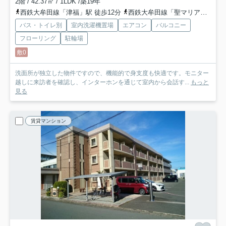
2階 / 42.37㎡ / 1LDK /築19年
西鉄大牟田線「津福」駅 徒歩12分
西鉄大牟田線「聖マリア病院前」駅 徒歩20分
バス・トイレ別
室内洗濯機置場
エアコン
バルコニー
フローリング
駐輪場
敷0
洗面所が独立した物件ですので、機能的で身支度も快適です。モニター
越しに来訪者を確認し、インターホンを通じて室内から会話す...
もっと
見る
賃貸マンション