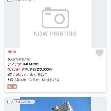
NEW
久留米市長門石
ディアスSAKAE
201
4.7
万円
管理/共益費3,000円
2階 / 54.75㎡ / 3DK /築25年
鹿児島本線「久留米」駅 徒歩26分
敷礼0
賃貸マンション