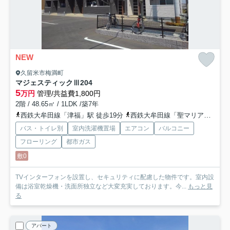
NEW
久留米市梅満町
マジェスティックⅢ
204
5
万円
管理/共益費1,800円
2階 / 48.65㎡ / 1LDK /築7年
西鉄大牟田線「津福」駅 徒歩19分
西鉄大牟田線「聖マリア病院前」駅 徒歩25分
バス・トイレ別
室内洗濯機置場
エアコン
バルコニー
フローリング
都市ガス
敷0
TVインターフォンを設置し、セキュリティに配慮した物件です。室内設
備は浴室乾燥機・洗面所独立など大変充実しております。今...
もっと見
る
アパート