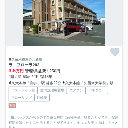
久留米市東合川新町
ラ フローラ
202
3.5
万円
管理/共益費1,250円
2階 / 31.53㎡ / 1R /築18年
久大本線「御井」駅 徒歩22分
久大本線「久留米大学前」駅 徒歩27分
バス・トイレ別
室内洗濯機置場
エアコン
バルコニー
フローリング
駐輪場
敷0
宅配ボックスがあるので自由な時間に荷物を受け取ることができ、配達
時間を気にせずに生活することができます。セキュリティ面は...
もっと
見る