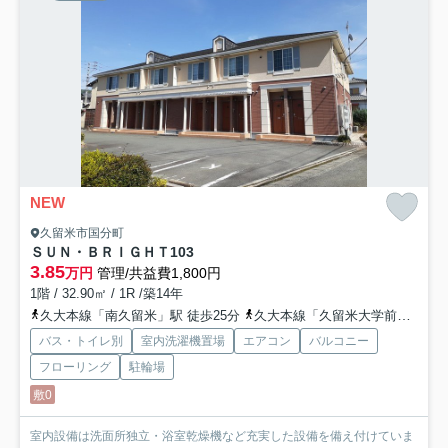
NEW
久留米市国分町
ＳＵＮ・ＢＲＩＧＨＴ
103
3.85
万円
管理/共益費1,800円
1階 / 32.90㎡ / 1R /築14年
久大本線「南久留米」駅 徒歩25分
久大本線「久留米大学前」駅 徒歩26分
バス・トイレ別
室内洗濯機置場
エアコン
バルコニー
フローリング
駐輪場
敷0
室内設備は洗面所独立・浴室乾燥機など充実した設備を備え付けていま