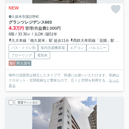
NEW
久留米市諏訪野町
グランツレジデンス
603
4.3
万円
管理/共益費2,000円
6階 / 33.30㎡ / 1LDK /築51年
久大本線「南久留米」駅 徒歩11分
西鉄大牟田線「花畑」駅 徒歩13分
バス・トイレ別
室内洗濯機置場
エアコン
バルコニー
フローリング
電気有
敷0
即入居可
物件の洗面所は独立したタイプで、快適にお使いいただけます。収納は
クロゼット・玄関収納など豊富なので、広々と空間を利用する...
もっと
見る
賃貸マンション