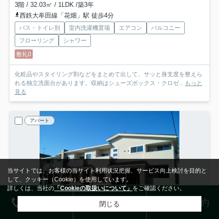
3階 / 32.03㎡ / 1LDK /築3年
西鉄大牟田線「花畑」駅 徒歩4分
バス・トイレ別
室内洗濯機置場
エアコン
バルコニー
フローリング
シャワー
敷礼0
化粧品やスタイリング剤などをまとめて出して、サッと身支度を整えら
れる独立洗面台があります。収納はシューズボックス・クロゼ...
もっと
見る
アパート
当サイトでは、お客様の当サイト利用状況把握、サービス向上検討を目的と
して、クッキー（Cookie）を使用しています。
詳しくは、当社の
「Cookieの取扱いについて」
をご確認ください。
電話する
お問合せ
来店予約
閉じる
検索条件を変更
まとめてお問い合わせ