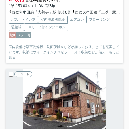
1階 / 50.03㎡ / 1LDK /築3年
西鉄大牟田線「大善寺」駅 徒歩8分
西鉄大牟田線「三潴」駅 徒歩23分
バス・トイレ別
室内洗濯機置場
エアコン
フローリング
駐輪場
TVモニタ付インターホン
敷0
ペット可
室内設備は浴室乾燥機・洗面所独立などが揃っており、とても充実して
います。収納はウォークインクロゼット・床下収納などが備え...
もっと
見る
アパート