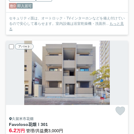
敷0
即入居可
セキュリティ面は、オートロック・TVインターホンなどを備え付けてい
るので安心して暮らせます。室内設備は浴室乾燥機・洗面所...
もっと見
る
アパート
久留米市花畑
Favoloso花畑Ⅰ
301
6.2
万円
管理/共益費3,000円