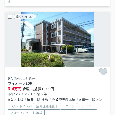
る
賃貸マンション
久留米市山川追分
フィオーレ
206
3.4
万円
管理/共益費1,200円
2階 / 28.00㎡ / 1R /築17年
久大本線「御井」駅 徒歩11分
鹿児島本線「久留米」駅 バス35分 「追分」 停歩4分
バス・トイレ別
室内洗濯機置場
エアコン
バルコニー
フローリング
駐輪場