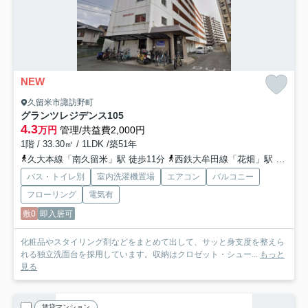
NEW
久留米市諏訪野町
グランツレジデンス
105
4.3
万円
管理/共益費2,000円
1階 / 33.30㎡ / 1LDK /築51年
久大本線「南久留米」駅 徒歩11分
西鉄大牟田線「花畑」駅 徒歩13分
バス・トイレ別
室内洗濯機置場
エアコン
バルコニー
フローリング
電気有
敷0
即入居可
化粧品やスタイリング剤などをまとめて出して、サッと身支度を整えら
れる独立洗面台を採用しています。収納はクロゼット・シュー...
もっと
見る
賃貸マンション