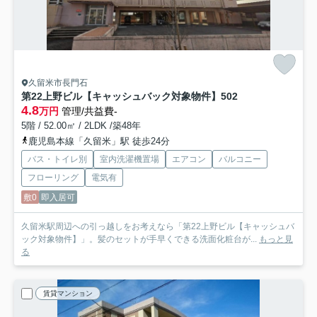
久留米市長門石
第22上野ビル【キャッシュバック対象物件】
502
4.8
万円
管理/共益費-
5階 / 52.00㎡ / 2LDK /築48年
鹿児島本線「久留米」駅 徒歩24分
バス・トイレ別
室内洗濯機置場
エアコン
バルコニー
フローリング
電気有
敷0
即入居可
久留米駅周辺への引っ越しをお考えなら「第22上野ビル【キャッシュバ
ック対象物件】」。髪のセットが手早くできる洗面化粧台が...
もっと見
る
賃貸マンション