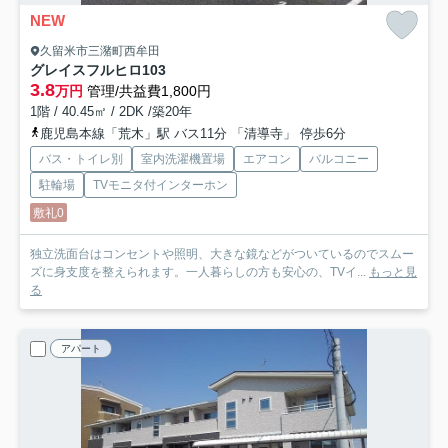
NEW
久留米市三潴町西牟田
グレイスフルヒロ
103
3.8
万円
管理/共益費1,800円
1階 / 40.45㎡ / 2DK /築20年
鹿児島本線「荒木」駅 バス11分 「清導寺」 停歩6分
バス・トイレ別
室内洗濯機置場
エアコン
バルコニー
駐輪場
TVモニタ付インターホン
敷礼0
独立洗面台はコンセントや照明、大きな鏡などがついているのでスムー
ズに身支度を整えられます。一人暮らしの方も安心の、TVイ...
もっと見
る
アパート