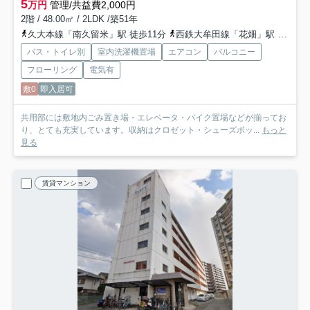
5
万円
管理/共益費2,000円
2階 / 48.00㎡ / 2LDK /築51年
久大本線「南久留米」駅 徒歩11分
西鉄大牟田線「花畑」駅 徒歩13分
バス・トイレ別
室内洗濯機置場
エアコン
バルコニー
フローリング
電気有
敷0
即入居可
共用部には敷地内ごみ置き場・エレベータ・バイク置場などが揃ってお
り、とても充実しています。収納はクロゼット・シューズボッ...
もっと
見る
賃貸マンション