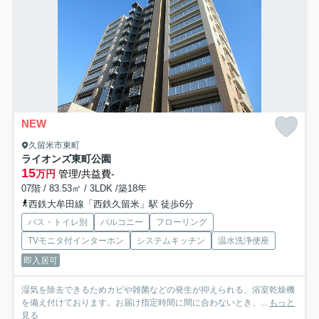
NEW
久留米市東町
ライオンズ東町公園
15
万円
管理/共益費-
07階 / 83.53㎡ / 3LDK /築18年
西鉄大牟田線「西鉄久留米」駅 徒歩6分
バス・トイレ別
バルコニー
フローリング
TVモニタ付インターホン
システムキッチン
温水洗浄便座
即入居可
湿気を除去できるためカビや雑菌などの発生が抑えられる、浴室乾燥機
を備え付けております。お届け指定時間に間に合わないとき、...
もっと
見る