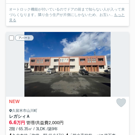
オートロック機能が付いているのでドアの前まで知らない人が入って来
づらくなります。隣り合う住戸が片側にしかないため、お互い...
もっと
見る
アパート
NEW
久留米市山川町
レガシィＡ
6.6
万円
管理/共益費2,000円
2階 / 65.35㎡ / 3LDK /築9年