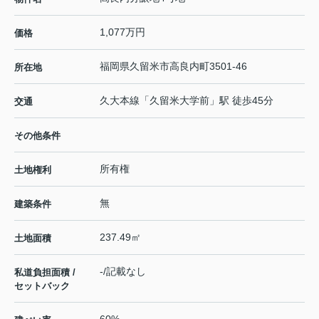
1,077万円
価格
福岡県
久留米市
高良内町
3501-46
所在地
久大本線
「
久留米大学前
」駅 徒歩45分
交通
その他条件
所有権
土地権利
無
建築条件
237.49㎡
土地面積
-/記載なし
私道負担面積 /
セットバック
60%