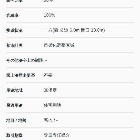
建ぺい率
100%
容積率
一方(西 公道 6.0m 間口 13.6m)
接道状況
市街化調整区域
都市計画
-
その他法令上の制限
不要
国土法届出要否
無指定
用途地域
住宅用地
最適用途
宅地 / -
地目 / 地勢
専属専任媒介
取引態様