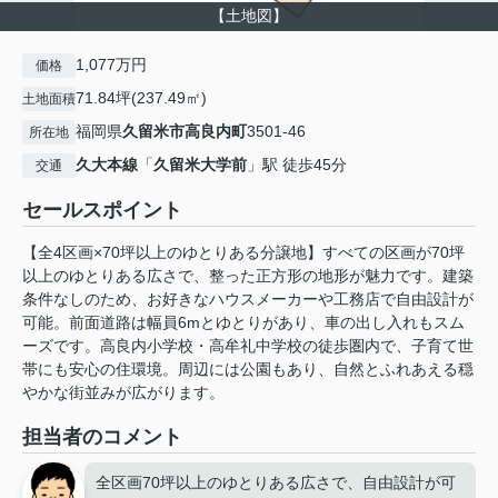
【土地図】
1,077万円
価格
71.84坪(237.49㎡)
土地面積
福岡県
久留米市
高良内町
3501-46
所在地
久大本線
「
久留米大学前
」駅 徒歩45分
交通
セールスポイント
【全4区画×70坪以上のゆとりある分譲地】すべての区画が70坪
以上のゆとりある広さで、整った正方形の地形が魅力です。建築
条件なしのため、お好きなハウスメーカーや工務店で自由設計が
可能。前面道路は幅員6mとゆとりがあり、車の出し入れもスム
ーズです。高良内小学校・高牟礼中学校の徒歩圏内で、子育て世
帯にも安心の住環境。周辺には公園もあり、自然とふれあえる穏
やかな街並みが広がります。
担当者のコメント
全区画70坪以上のゆとりある広さで、自由設計が可