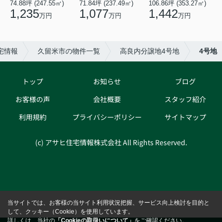
74.88坪 (247.55㎡)
71.84坪 (237.49㎡)
106.86坪 (353.27㎡)
1,235
1,077
1,442
万円
万円
万円
宅情報
久留米市の物件一覧
高良内分譲地4号地
4号地
トップ
お知らせ
ブログ
お客様の声
会社概要
スタッフ紹介
利用規約
プライバシーポリシー
サイトマップ
(c) アサヒ住宅情報株式会社 All Rights Reserved.
当サイトでは、お客様の当サイト利用状況把握、サービス向上検討を目的と
して、クッキー（Cookie）を使用しています。
詳しくは、当社の
「Cookieの取扱いについて」
をご確認ください。